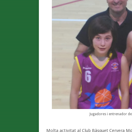
Jugadores i entrenador del
Molta activitat al Club Bàsquet Cervera M