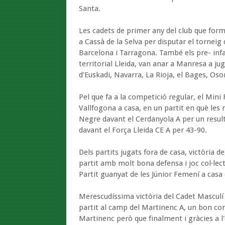
Santa.
Les cadets de primer any del club que forme
a Cassà de la Selva per disputar el torneig
Barcelona i Tarragona. També els pre- infan
territorial Lleida, van anar a Manresa a ju
d'Euskadi, Navarra, La Rioja, el Bages, Oson
Pel que fa a la competició regular, el Mi
Vallfogona a casa, en un partit en què les
Negre davant el Cerdanyola A per un result
davant el Força Lleida CE A per 43-90.
Dels partits jugats fora de casa, victòria 
partit amb molt bona defensa i joc col·lec
Partit guanyat de les Júnior Femení a casa
Merescudíssima victòria del Cadet Masculí 
partit al camp del Martinenc A, un bon co
Martinenc però que finalment i gràcies a l'