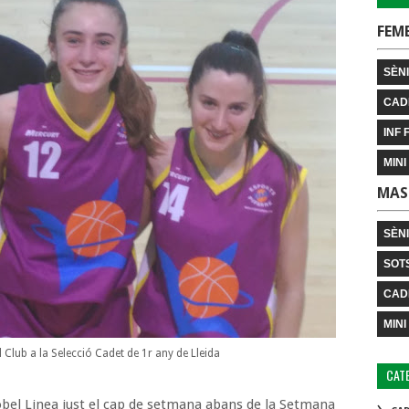
FEM
SÈNI
CAD
INF 
MINI
MAS
SÈN
SOT
CAD
MINI
 Club a la Selecció Cadet de 1r any de Lleida
CAT
obel Linea just el cap de setmana abans de la Setmana