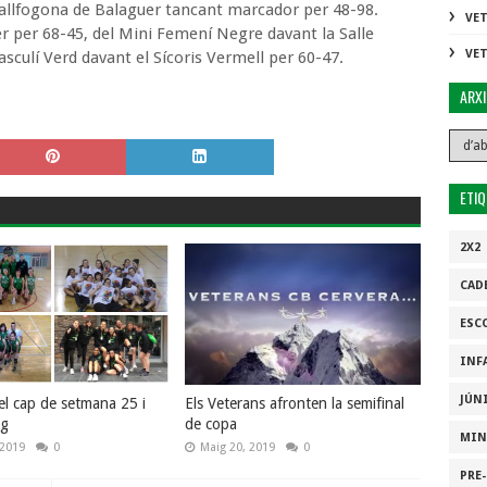
Vallfogona de Balaguer tancant marcador per 48-98.
VE
 per 68-45, del Mini Femení Negre davant la Salle
VE
culí Verd davant el Sícoris Vermell per 60-47.
ARX
ETI
2X2
CAD
ESC
INF
JÚN
el cap de setmana 25 i
Els Veterans afronten la semifinal
ig
de copa
MIN
 2019
0
Maig 20, 2019
0
PRE