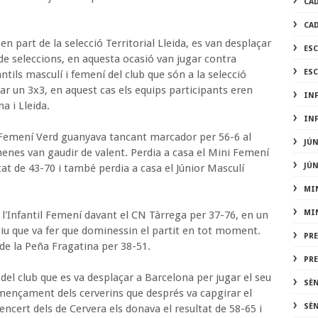
CA
CA
n part de la selecció Territorial Lleida, es van desplaçar
ES
 de seleccions, en aquesta ocasió van jugar contra
ES
tils masculí i femení del club que són a la selecció
gar un 3x3, en aquest cas els equips participants eren
IN
a i Lleida.
IN
ni Femení Verd guanyava tancant marcador per 56-6 al
JÚ
 nenes van gaudir de valent. Perdia a casa el Mini Femení
JÚ
at de 43-70 i també perdia a casa el Júnior Masculí
MI
MI
de l'Infantil Femení davant el CN Tàrrega per 37-76, en un
tiu que va fer que dominessin el partit en tot moment.
PR
 de la Peña Fragatina per 38-51.
PR
del club que es va desplaçar a Barcelona per jugar el seu
SÈ
mençament dels cerverins que després va capgirar el
SÈ
encert dels de Cervera els donava el resultat de 58-65 i