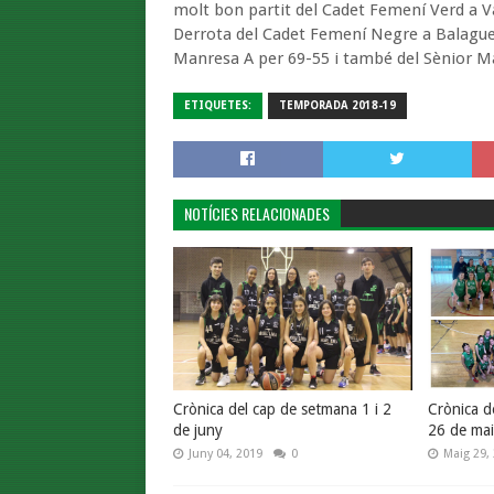
molt bon partit del Cadet Femení Verd a 
Derrota del Cadet Femení Negre a Balaguer
Manresa A per 69-55 i també del Sènior Mas
ETIQUETES:
TEMPORADA 2018-19
NOTÍCIES RELACIONADES
Crònica del cap de setmana 1 i 2
Crònica d
de juny
26 de ma
Juny 04, 2019
0
Maig 29,