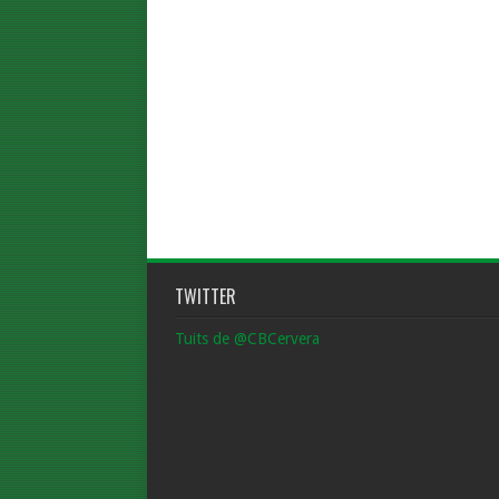
TWITTER
Tuits de @CBCervera