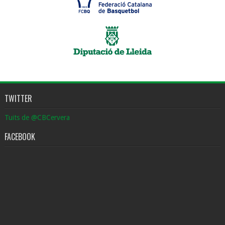
TWITTER
Tuits de @CBCervera
FACEBOOK