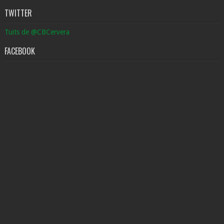
TWITTER
Tuits de @CBCervera
FACEBOOK