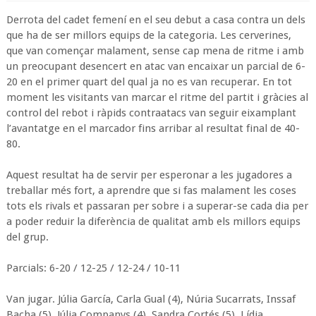
Derrota del cadet femení en el seu debut a casa contra un dels
que ha de ser millors equips de la categoria. Les cerverines,
que van començar malament, sense cap mena de ritme i amb
un preocupant desencert en atac van encaixar un parcial de 6-
20 en el primer quart del qual ja no es van recuperar. En tot
moment les visitants van marcar el ritme del partit i gràcies al
control del rebot i ràpids contraatacs van seguir eixamplant
l’avantatge en el marcador fins arribar al resultat final de 40-
80.
Aquest resultat ha de servir per esperonar a les jugadores a
treballar més fort, a aprendre que si fas malament les coses
tots els rivals et passaran per sobre i a superar-se cada dia per
a poder reduir la diferència de qualitat amb els millors equips
del grup.
Parcials: 6-20 / 12-25 / 12-24 / 10-11
Van jugar. Júlia García, Carla Gual (4), Núria Sucarrats, Inssaf
Bacha (5), Júlia Companys (4), Sandra Cortés (5), Lídia