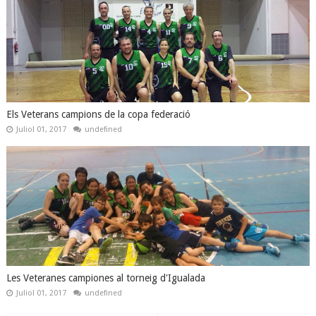
Els Veterans campions de la copa federació
Juliol 01, 2017
undefined
Les Veteranes campiones al torneig d'Igualada
Juliol 01, 2017
undefined