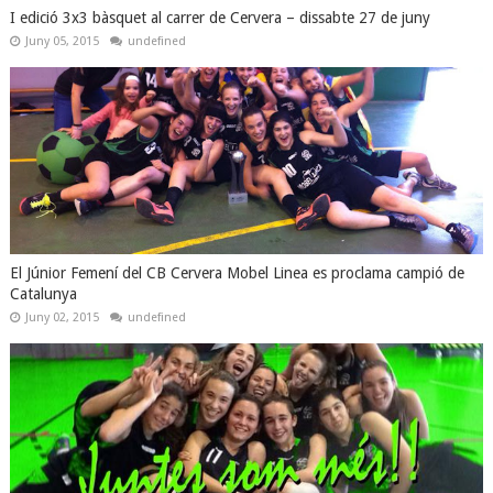
I edició 3x3 bàsquet al carrer de Cervera – dissabte 27 de juny
Juny 05, 2015
undefined
El Júnior Femení del CB Cervera Mobel Linea es proclama campió de
Catalunya
Juny 02, 2015
undefined