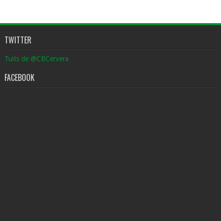
TWITTER
Tuits de @CBCervera
FACEBOOK