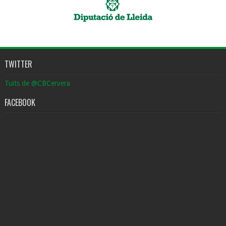
TWITTER
Tuits de @CBCervera
FACEBOOK