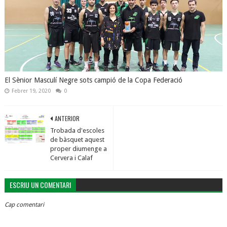
El Sènior Masculí Negre sots campió de la Copa Federació
Febrer 19, 2020
0
ANTERIOR
Trobada d'escoles
de bàsquet aquest
proper diumenge a
Cervera i Calaf
ESCRIU UN COMENTARI
Cap comentari