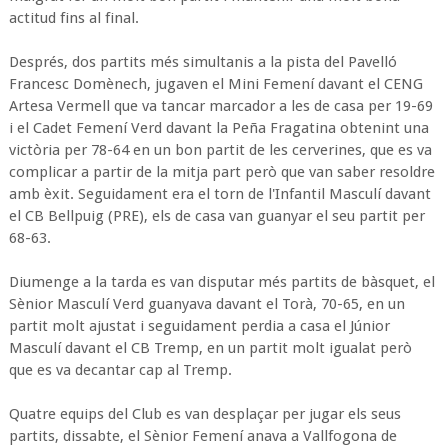
actitud fins al final.
Després, dos partits més simultanis a la pista del Pavelló
Francesc Domènech, jugaven el Mini Femení davant el CENG
Artesa Vermell que va tancar marcador a les de casa per 19-69
i el Cadet Femení Verd davant la Peña Fragatina obtenint una
victòria per 78-64 en un bon partit de les cerverines, que es va
complicar a partir de la mitja part però que van saber resoldre
amb èxit. Seguidament era el torn de l'Infantil Masculí davant
el CB Bellpuig (PRE), els de casa van guanyar el seu partit per
68-63.
Diumenge a la tarda es van disputar més partits de bàsquet, el
Sènior Masculí Verd guanyava davant el Torà, 70-65, en un
partit molt ajustat i seguidament perdia a casa el Júnior
Masculí davant el CB Tremp, en un partit molt igualat però
que es va decantar cap al Tremp.
Quatre equips del Club es van desplaçar per jugar els seus
partits, dissabte, el Sènior Femení anava a Vallfogona de