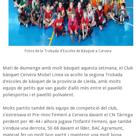
Fotos de la Trobada d'Escoles de Bàsquet a Cervera
Matí de diumenge amb molt bàsquet aquesta setmana, el Club
bàsquet Cervera Mobel Linea va acollir la segona Trobada
d'escoles de bàsquet de la província de Lleida, amb molts
equips de petits que van gaudir d'allò més entre el pavelló
poliesportiu i el pavelló polivalent.
Molts partits també dels equips de competició del club,
s'estrenava el Pre-mini Femení a Cervera davant el CN Tàrrega
perdent per 40-44 i alhora jugava l'Infantil Femení, que també
s'enduia una derrota, 50-68 davant el líder, BAC Agramunt,
malgrat fer un molt bon partit i mantenir una molt bona