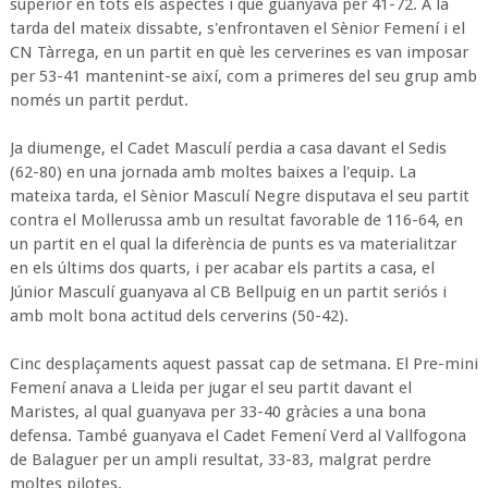
superior en tots els aspectes i que guanyava per 41-72. A la
tarda del mateix dissabte, s'enfrontaven el Sènior Femení i el
CN Tàrrega, en un partit en què les cerverines es van imposar
per 53-41 mantenint-se així, com a primeres del seu grup amb
només un partit perdut.
Ja diumenge, el Cadet Masculí perdia a casa davant el Sedis
(62-80) en una jornada amb moltes baixes a l'equip. La
mateixa tarda, el Sènior Masculí Negre disputava el seu partit
contra el Mollerussa amb un resultat favorable de 116-64, en
un partit en el qual la diferència de punts es va materialitzar
en els últims dos quarts, i per acabar els partits a casa, el
Júnior Masculí guanyava al CB Bellpuig en un partit seriós i
amb molt bona actitud dels cerverins (50-42).
Cinc desplaçaments aquest passat cap de setmana. El Pre-mini
Femení anava a Lleida per jugar el seu partit davant el
Maristes, al qual guanyava per 33-40 gràcies a una bona
defensa. També guanyava el Cadet Femení Verd al Vallfogona
de Balaguer per un ampli resultat, 33-83, malgrat perdre
moltes pilotes.