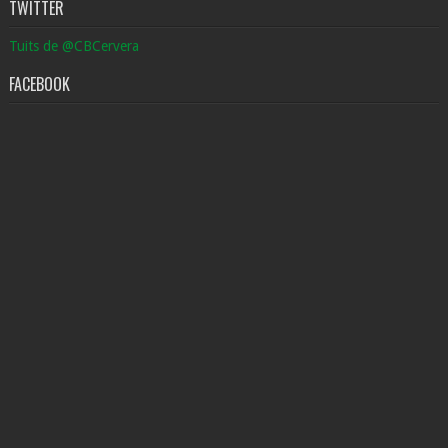
TWITTER
Tuits de @CBCervera
FACEBOOK