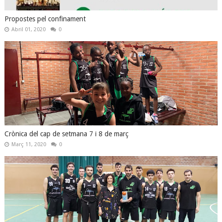
Propostes pel confinament
Abril 01, 2020
0
Crònica del cap de setmana 7 i 8 de març
Març 11, 2020
0