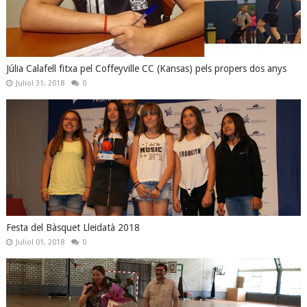
Júlia Calafell fitxa pel Coffeyville CC (Kansas) pels propers dos anys
Juliol 31, 2018
0
Festa del Bàsquet Lleidatà 2018
Juliol 01, 2018
0