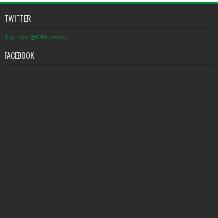
TWITTER
Tuits de @CBCervera
FACEBOOK