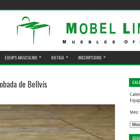
EQUIPS MASCULINS
BOTIGA
INSCRIPCIONS
robada de Bellvís
CALE
Calen
Equi
Mes:
SEG