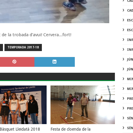
CA
CA
ES
ES
de la trobada d’avui! Cervera...fort!
IN
TEMPORADA 2017-18
IN
JÚ
JÚ
MI
MI
PR
PR
SÈ
SÈ
 Bàsquet Lleidatà 2018
Festa de cloenda de la