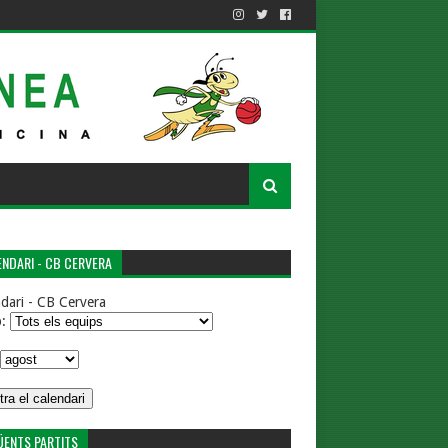
NDARI - CB CERVERA
dari - CB Cervera
p:
ÜENTS PARTITS