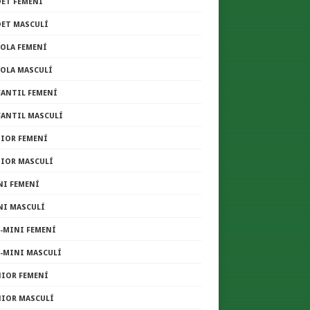
DET FEMENÍ
DET MASCULÍ
COLA FEMENÍ
COLA MASCULÍ
FANTIL FEMENÍ
FANTIL MASCULÍ
NIOR FEMENÍ
NIOR MASCULÍ
NI FEMENÍ
NI MASCULÍ
E-MINI FEMENÍ
E-MINI MASCULÍ
NIOR FEMENÍ
NIOR MASCULÍ