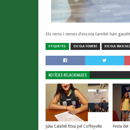
Els nens i nenes d’escola també han gaudit 
ETIQUETES:
ESCOLA FEMENÍ
ESCOLA MASCULÍ
NOTÍCIES RELACIONADES
Júlia Calafell fitxa pel Coffeyville
Festa del