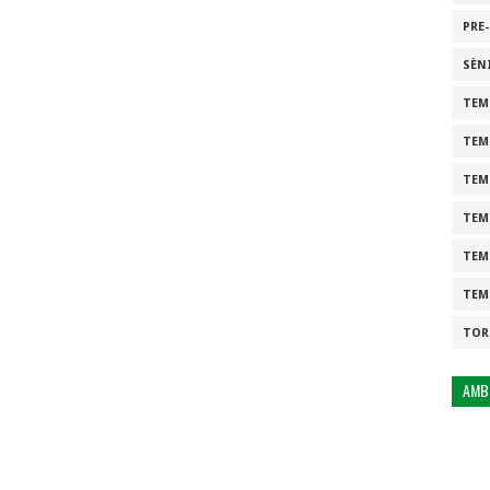
PRE
SÈN
TEM
TEM
TEM
TEM
TEM
TEM
TOR
AMB