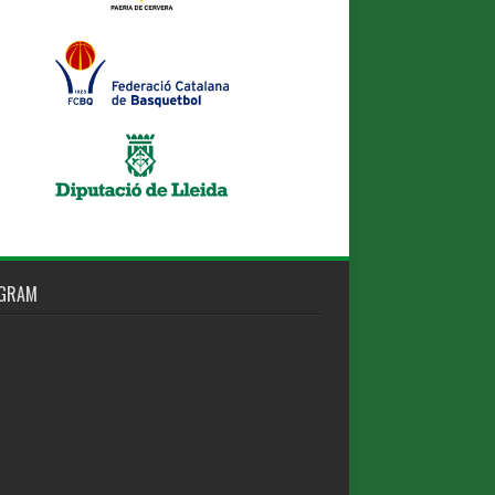
AGRAM