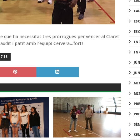
CA
CA
ES
ES
re que ha necessitat tres pròrrogues per vèncer al Claret
IN
audit i patit amb l’equip! Cervera...fort!
IN
7-18
JÚ
JÚ
MI
MI
PR
PR
SÈ
SÈ