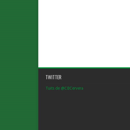
TWITTER
Tuits de @CBCervera