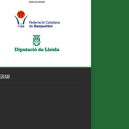
AGRAM