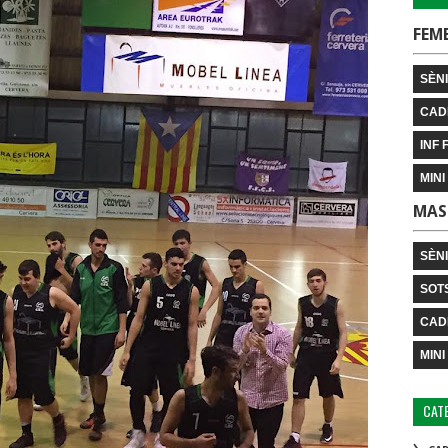
FEM
SÈNI
CAD
INF 
MINI
MAS
SÈN
SOT
CAD
MINI
CAT