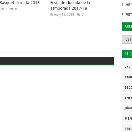
 Bàsquet Lleidatà 2018
Festa de cloenda de la
VE
Temporada 2017-18
, 2018
0
Juny 19, 2018
0
VE
ARX
ETI
2X2
CAD
ESC
INF
JÚN
MIN
PRE