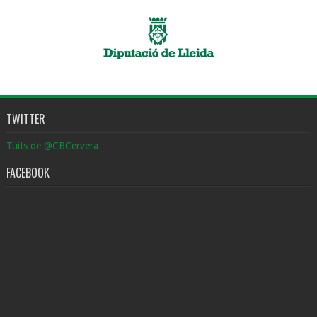
TWITTER
Tuits de @CBCervera
FACEBOOK