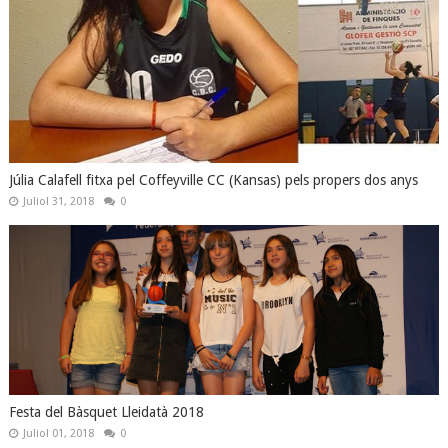
Júlia Calafell fitxa pel Coffeyville CC (Kansas) pels propers dos anys
Juliol 31, 2018
0
Festa del Bàsquet Lleidatà 2018
Juliol 01, 2018
0