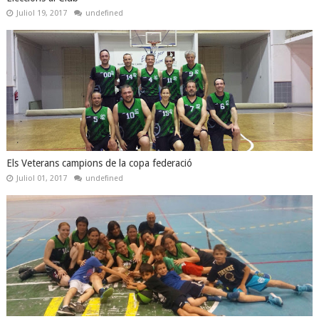
Juliol 19, 2017
undefined
Els Veterans campions de la copa federació
Juliol 01, 2017
undefined