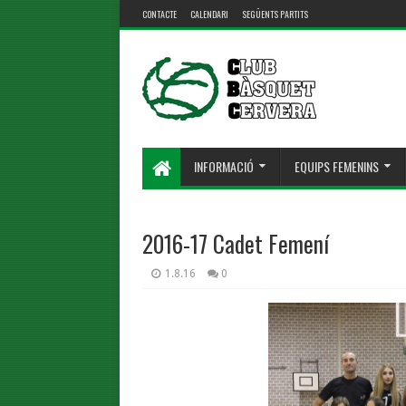
CONTACTE
CALENDARI
SEGÜENTS PARTITS
INFORMACIÓ
EQUIPS FEMENINS
2016-17 Cadet Femení
1.8.16
0