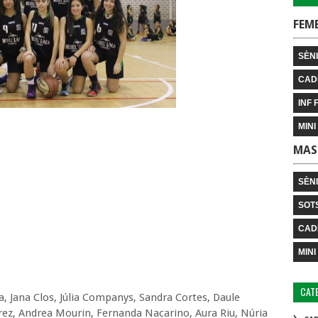
FEM
SÈNI
CAD
INF 
MINI
MAS
SÈN
SOT
CAD
MINI
CAT
, Jana Clos, Júlia Companys, Sandra Cortes, Daule
ierrez, Andrea Mourin, Fernanda Nacarino, Aura Riu, Núria