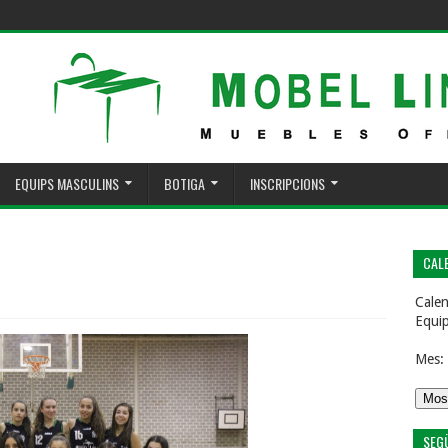
EQUIPS MASCULINS
BOTIGA
INSCRIPCIONS
CALE
Calen
Equi
Mes:
SEG