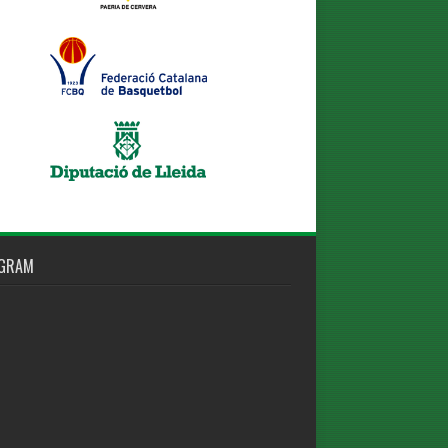
AGRAM