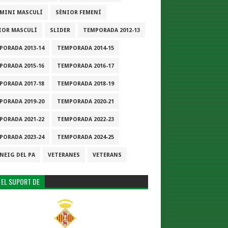
-MINI MASCULÍ
SÈNIOR FEMENÍ
IOR MASCULÍ
SLIDER
TEMPORADA 2012-13
PORADA 2013-14
TEMPORADA 2014-15
PORADA 2015-16
TEMPORADA 2016-17
PORADA 2017-18
TEMPORADA 2018-19
PORADA 2019-20
TEMPORADA 2020-21
PORADA 2021-22
TEMPORADA 2022-23
PORADA 2023-24
TEMPORADA 2024-25
NEIG DEL PA
VETERANES
VETERANS
 EL SUPORT DE