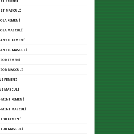
DET FEMENÍ
DET MASCULÍ
COLA FEMENÍ
COLA MASCULÍ
FANTIL FEMENÍ
FANTIL MASCULÍ
NIOR FEMENÍ
NIOR MASCULÍ
NI FEMENÍ
NI MASCULÍ
E-MINI FEMENÍ
E-MINI MASCULÍ
NIOR FEMENÍ
NIOR MASCULÍ