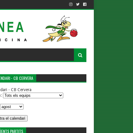
NDARI - CB CERVERA
dari - CB Cervera
p:
ÜENTS PARTITS