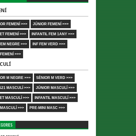
ENÍ
OR FEMENÍ >>>
JÚNIOR FEMENÍ >>>
ET FEMENÍ >>>
INFANTIL FEM 1ANY >>>
FEM NEGRE >>>
INF FEM VERD >>>
 FEMENÍ >>>
CULÍ
IOR M NEGRE >>>
SÈNIOR M VERD >>>
S21 MASCULÍ >>>
JÚNIOR MASCULÍ >>>
ET MASCULÍ >>>
INFANTIL MASCULÍ >>>
 MASCULÍ >>>
PRE-MINI MASC >>>
EGORIES