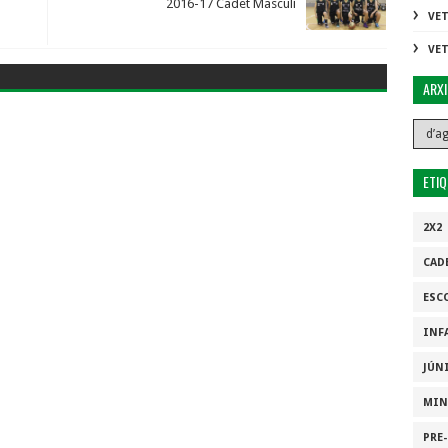
2016-17 Cadet Masculí
VE
VE
ARX
ETI
2X2
CAD
ESC
INF
JÚN
MIN
PRE