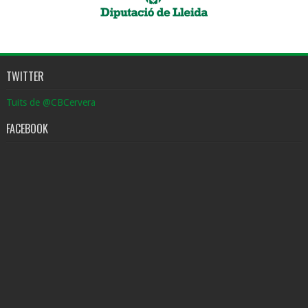
TWITTER
Tuits de @CBCervera
FACEBOOK