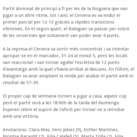
Partit dominat de principi a fi per les de la Noguera que van
jugar a un altre ritme, tot i així, el Cervera es va endur el
primer parcial per 12-13 gràcies a ràpides transicions
ofensives. En el segon quart, el Balaguer va passar per sobre
de les cerverines que solsament van poder anar 4 punts.
A la represa el Cervera va sortir més concentrat i va intentar
apropar-se en el marcador, 31-24 al minut 5, però les locals
van reaccionar i van tornar agafar l’escletxa de 12 punts
d’avantatge amb la qual s’havia arribat al descans. En l’últim, el
Balaguer va anar ampliant la renda per acabar el partit amb el
resultat de 57-39.
El proper cap de setmana tornen a jugar a casa, aquest cop
però el partit serà a les 18:00h de la tarda del diumenge.
Esperen rebre el suport de l’afició per tornar-se a retrobar
amb una victòria.
Anotacions: Clara Mas, Vero Júlvez (9), Esther Martínez,
Montse Bacardit (2), Júlia Calafell (5), Marta Trilla (2), Júlia