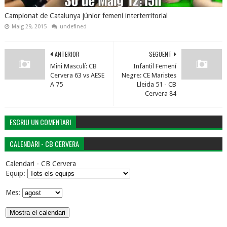
Campionat de Catalunya júnior femení interterritorial
Maig 29, 2015
undefined
ANTERIOR
SEGÜENT
Mini Masculí: CB
Infantil Femení
Cervera 63 vs AESE
Negre: CE Maristes
A 75
Lleida 51 - CB
Cervera 84
ESCRIU UN COMENTARI
CALENDARI - CB CERVERA
Calendari - CB Cervera
Equip:
Mes: