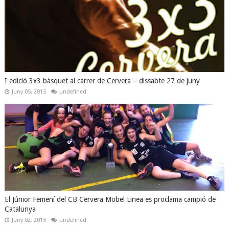
I edició 3x3 bàsquet al carrer de Cervera – dissabte 27 de juny
Juny 05, 2015
undefined
El Júnior Femení del CB Cervera Mobel Linea es proclama campió de
Catalunya
Juny 02, 2015
undefined