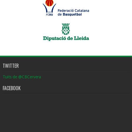
TWITTER
Tuits de @CBCervera
FACEBOOK