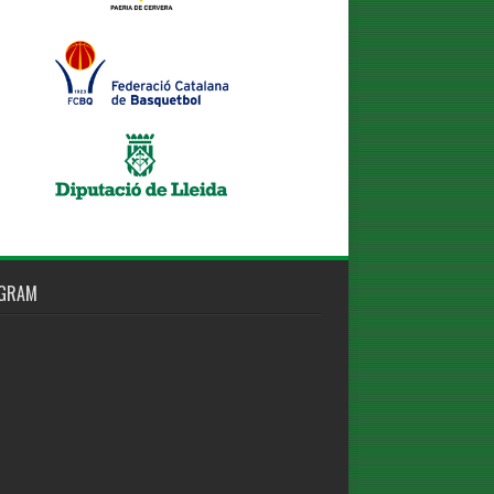
AGRAM