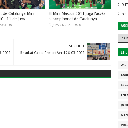
VE
 de Catalunya Mini
El Mini Masculí 2011 juga l'accés
VE
10 i 11 de juny
al campinonat de Catalunya
ARX
2023
0
Juny 01, 2023
0
SEGÜENT
ETI
03-2023
Resultat Cadet Femení Verd 26-03-2023
2X2
CAD
ESC
INF
JÚN
MIN
PRE