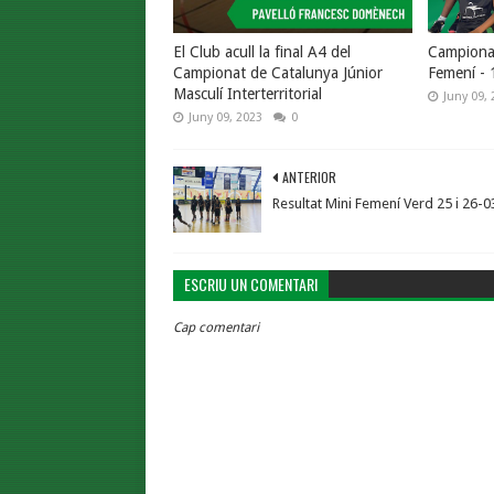
El Club acull la final A4 del
Campionat
Campionat de Catalunya Júnior
Femení - 
Masculí Interterritorial
Juny 09, 
Juny 09, 2023
0
ANTERIOR
Resultat Mini Femení Verd 25 i 26-
ESCRIU UN COMENTARI
Cap comentari