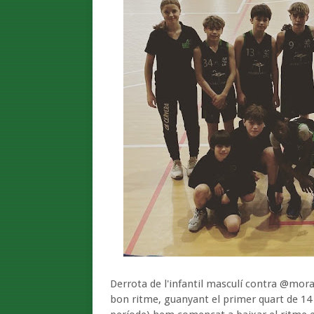
Derrota de l'infantil masculí contra @mo
bon ritme, guanyant el primer quart de 14 