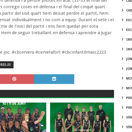
defensa i a perdre pilotes en atac (32-35 al final del
CA
 corregir coses en defensa i el final del cinquè quart
CA
 partir del sisè quart hem deixat perdre el partit, hem
ensat individualment i no com a equip. Durant el setè i el
ES
me de l'inici del partit i ens hem quedat per sota
ES
l. Hem de seguir treballant en defensa i aprendre a jugar
IN
IN
re joc. #cbcervera #cerverafort #cbcinfantilmasc2223
JÚ
022-23
JÚ
MI
MI
PR
PR
SÈ
SÈ