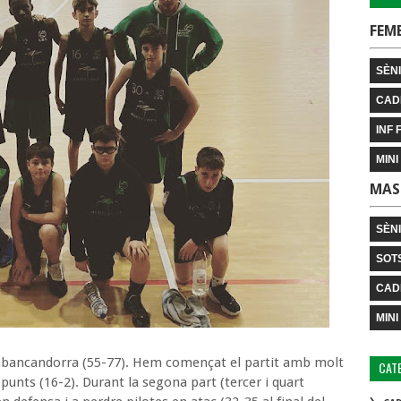
FEM
SÈNI
CAD
INF 
MINI
MAS
SÈN
SOT
CAD
MINI
rabancandorra (55-77). Hem començat el partit amb molt
CAT
punts (16-2). Durant la segona part (tercer i quart