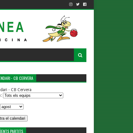
NDARI - CB CERVERA
dari - CB Cervera
p:
ÜENTS PARTITS