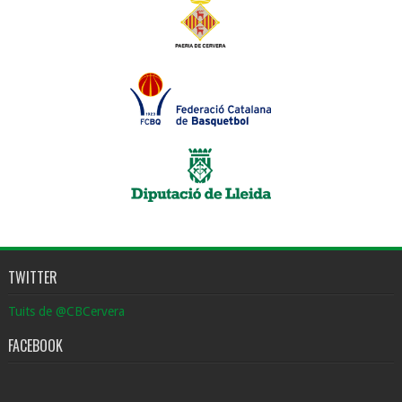
TWITTER
Tuits de @CBCervera
FACEBOOK