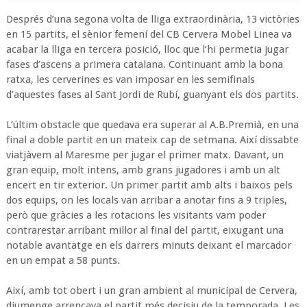
Després d’una segona volta de lliga extraordinària, 13 victòries
en 15 partits, el sènior femení del CB Cervera Mobel Linea va
acabar la lliga en tercera posició, lloc que l’hi permetia jugar
fases d’ascens a primera catalana. Continuant amb la bona
ratxa, les cerverines es van imposar en les semifinals
d’aquestes fases al Sant Jordi de Rubí, guanyant els dos partits.
L’últim obstacle que quedava era superar al A.B.Premià, en una
final a doble partit en un mateix cap de setmana. Així dissabte
viatjàvem al Maresme per jugar el primer matx. Davant, un
gran equip, molt intens, amb grans jugadores i amb un alt
encert en tir exterior. Un primer partit amb alts i baixos pels
dos equips, on les locals van arribar a anotar fins a 9 triples,
però que gràcies a les rotacions les visitants vam poder
contrarestar arribant millor al final del partit, eixugant una
notable avantatge en els darrers minuts deixant el marcador
en un empat a 58 punts.
Així, amb tot obert i un gran ambient al municipal de Cervera,
diumenge arrencava el partit més decisiu de la temporada. Les