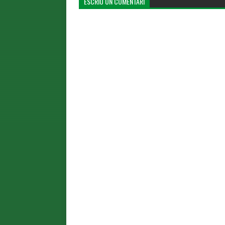
ESCRIU UN COMENTARI