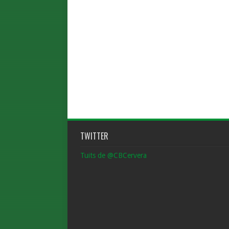
TWITTER
Tuits de @CBCervera