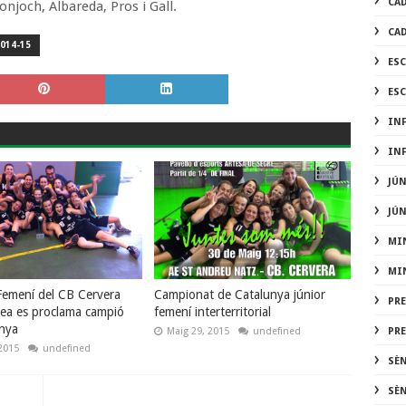
CA
onjoch, Albareda, Pros i Gall.
CA
014-15
ES
ES
IN
IN
JÚ
JÚ
MI
MI
 Femení del CB Cervera
Campionat de Catalunya júnior
PR
ea es proclama campió
femení interterritorial
nya
Maig 29, 2015
undefined
PR
2015
undefined
SÈ
SÈ