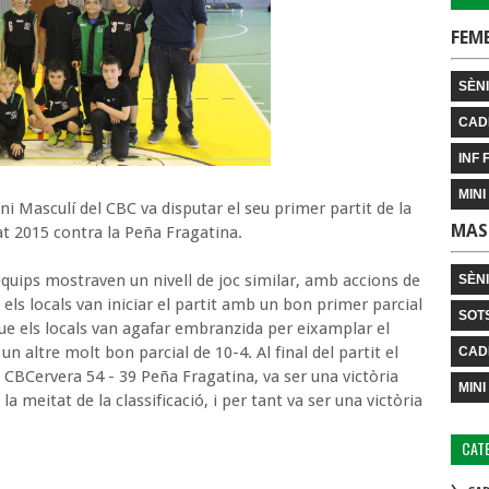
FEM
SÈNI
CAD
INF 
MINI
i Masculí del CBC va disputar el seu primer partit de la
MAS
at 2015 contra la Peña Fragatina.
equips mostraven un nivell de joc similar, amb accions de
SÈN
els locals van iniciar el partit amb un bon primer parcial
SOT
que els locals van agafar embranzida per eixamplar el
n altre molt bon parcial de 10-4. Al final del partit el
CAD
CBCervera 54 - 39 Peña Fragatina, va ser una victòria
MINI
a meitat de la classificació, i per tant va ser una victòria
CAT