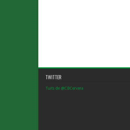
TWITTER
Tuits de @CBCervera