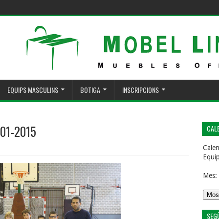
EQUIPS MASCULINS
BOTIGA
INSCRIPCIONS
-01-2015
CALE
Calen
Equi
Mes:
SEG