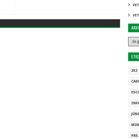
VE
VE
ARX
ETI
2X2
CAD
ESC
INF
JÚN
MIN
PRE