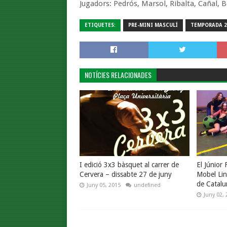
Jugadors: Pedrós, Marsol, Ribalta, Cañal, B
ETIQUETES:
PRE-MINI MASCULÍ
TEMPORADA 2
NOTÍCIES RELACIONADES
I edició 3x3 bàsquet al carrer de
El Júnior
Cervera – dissabte 27 de juny
Mobel Lin
de Catalu
Juny 05, 2015
undefined
Juny 02, 