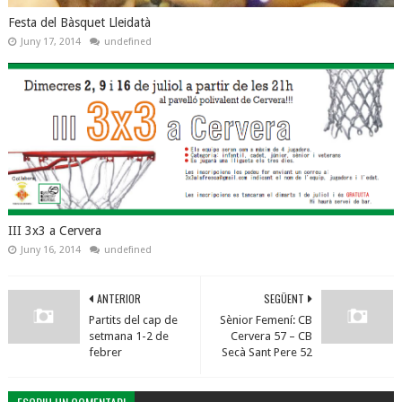
Festa del Bàsquet Lleidatà
Juny 17, 2014
undefined
III 3x3 a Cervera
Juny 16, 2014
undefined
ANTERIOR
SEGÜENT
Partits del cap de
Sènior Femení: CB
setmana 1-2 de
Cervera 57 – CB
febrer
Secà Sant Pere 52