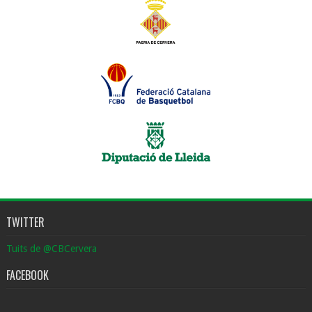
TWITTER
Tuits de @CBCervera
FACEBOOK