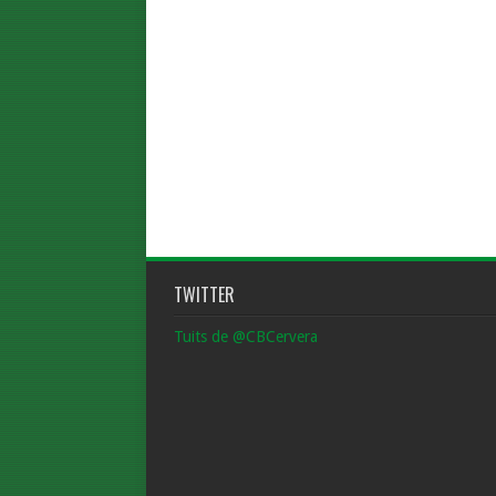
TWITTER
Tuits de @CBCervera