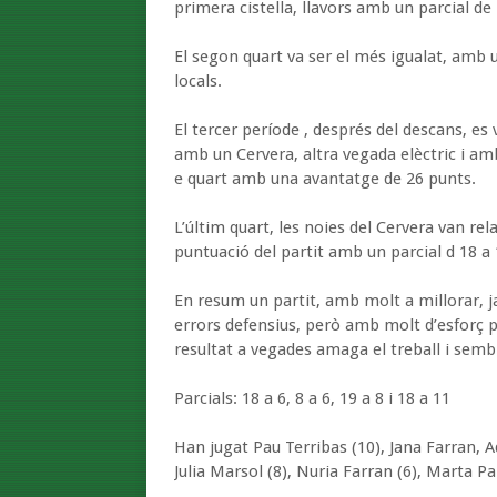
primera cistella, llavors amb un parcial de 
El segon quart va ser el més igualat, amb u
locals.
El tercer període , després del descans, es 
amb un Cervera, altra vegada elèctric i amb 
e quart amb una avantatge de 26 punts.
L’últim quart, les noies del Cervera van rela
puntuació del partit amb un parcial d 18 a 
En resum un partit, amb molt a millorar, ja 
errors defensius, però amb molt d’esforç p
resultat a vegades amaga el treball i sembl
Parcials: 18 a 6, 8 a 6, 19 a 8 i 18 a 11
Han jugat Pau Terribas (10), Jana Farran, Ada 
Julia Marsol (8), Nuria Farran (6), Marta Parí