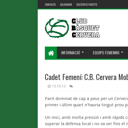
CONTACTE
CALENDARI
SEGÜENTS PARTITS
INFORMACIÓ
EQUIPS FEMENINS
Cadet Femení: C.B. Cervera Mobe
13.10.13
Parit dominat de cap a peus per un Cerver
primer i últim quart n’hauria tingut prou p
Un inici, amb molta pressió i amb ràpids c
superar la defensa local i no va ser fins e