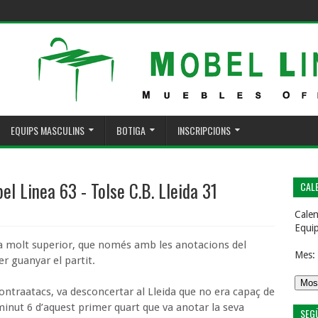
EQUIPS MASCULINS
BOTIGA
INSCRIPCIONS
l Linea 63 - Tolse C.B. Lleida 31
CALE
Calen
Equi
a molt superior, que només amb les anotacions del
Mes:
er guanyar el partit.
ontraatacs, va desconcertar al Lleida que no era capaç de
l minut 6 d’aquest primer quart que va anotar la seva
SEG