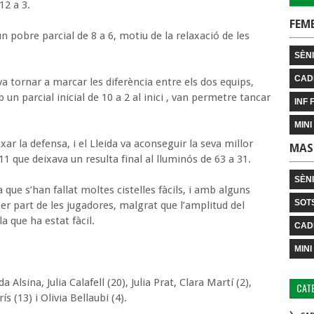
12 a 3.
FEM
n pobre parcial de 8 a 6, motiu de la relaxació de les
SÈNI
CAD
va tornar a marcar les diferència entre els dos equips,
un parcial inicial de 10 a 2 al inici , van permetre tancar
INF 
MINI
xar la defensa, i el Lleida va aconseguir la seva millor
MAS
11 que deixava un resulta final al lluminós de 63 a 31.
SÈN
que s’han fallat moltes cistelles fàcils, i amb alguns
SOT
er part de les jugadores, malgrat que l’amplitud del
a que ha estat fàcil.
CAD
MINI
Alsina, Julia Calafell (20), Julia Prat, Clara Martí (2),
CAT
s (13) i Olivia Bellaubi (4).