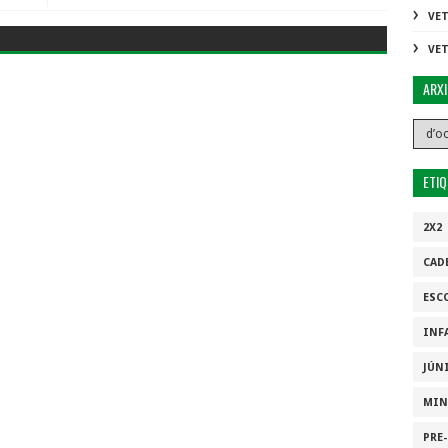
VE
VE
ARX
ETI
2X2
CAD
ESC
INF
JÚN
MIN
PRE