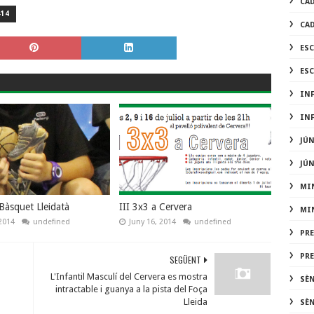
CA
-14
CA
ES
ES
IN
IN
JÚ
JÚ
MI
 Bàsquet Lleidatà
III 3x3 a Cervera
MI
2014
undefined
Juny 16, 2014
undefined
PR
PR
SEGÜENT
L'Infantil Masculí del Cervera es mostra
SÈ
intractable i guanya a la pista del Foça
Lleida
SÈ