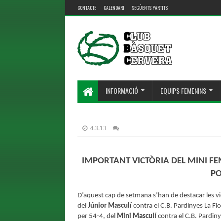
CONTACTE
CALENDARI
SEGÜENTS PARTITS
INFORMACIÓ
EQUIPS FEMENINS
4.3.13
IMPORTANT VICTÒRIA DEL MINI FE
PO
D’aquest cap de setmana s’han de destacar les vi
del
Júnior Masculí
contra el C.B. Pardinyes La Fl
per 54-4, del
Mini Masculí
contra el C.B. Pardin