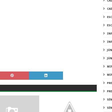
CA
CA
ES
ES
IN
IN
JÚ
JÚ
MI
MI
PR
PR
SÈ
SÈ