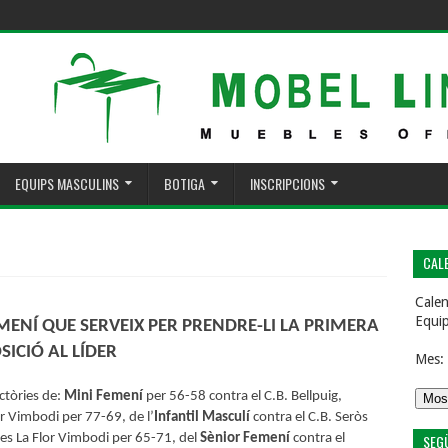
EQUIPS MASCULINS
BOTIGA
INSCRIPCIONS
CALE
Calen
Equi
MENÍ QUE SERVEIX PER PRENDRE-LI LA PRIMERA
SICIÓ AL LÍDER
Mes:
ctòries de:
Mini Femení
per 56-58 contra el C.B. Bellpuig,
or Vimbodi per 77-69, de l’
Infantil Masculí
contra el C.B. Seròs
SEG
yes La Flor Vimbodi per 65-71, del
Sènior Femení
contra el