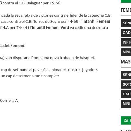
B
contra el C.B. Balaguer per 16-66.
FEM
cada la seva ratxa de victòries contra el líder de la categoria C.B.
casa contra el C.B. Torres de Segre per 44-68, l’
Infantil Femení
SÈNI
’H.A per 74-44 i l’
Infantil Femení Verd
va cedir una derrota a
CAD
INF 
Cadet Femení.
MINI
na)
van disputar a Ponts una nova trobada de bàsquet.
MAS
r cap de setmana al pavelló a animar els nostres jugadors
SÈN
re un cap de setmana molt complet:
SOT
CAD
Cornellà A
MINI
CAT