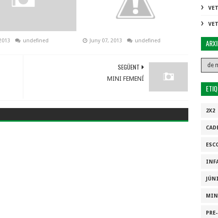
VE
VE
2013
undefined
Juny 07, 2013
undefined
ARX
SEGÜENT
MINI FEMENÍ
ETI
2X2
CAD
ESC
INF
JÚN
MIN
PRE