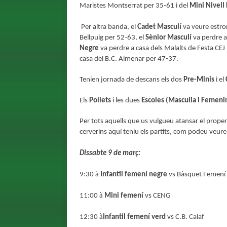
Maristes Montserrat per 35-61 i del
Mini Nivell 
Per altra banda, el
Cadet Masculí
va veure estron
Bellpuig per 52-63, el
Sènior Masculí
va perdre a 
Negre
va perdre a casa dels Malalts de Festa CEJ L
casa del B.C. Almenar per 47-37.
Tenien jornada de descans els dos
Pre-Minis
i el
Els
Pollets
i les dues
Escoles (Masculia i Femeni
Per tots aquells que us vulgueu atansar el prope
cerverins aquí teniu els partits, com podeu veu
Dissabte 9 de març:
à
9:30
Infantil femení negre
vs Bàsquet Femení 
à
11:00
Mini femení
vs CENG
à
12:30
Infantil femení verd
vs C.B. Calaf