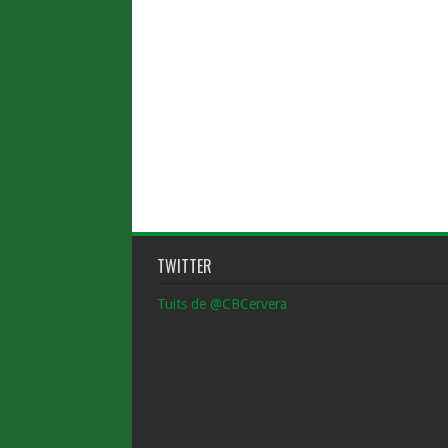
TWITTER
Tuits de @CBCervera