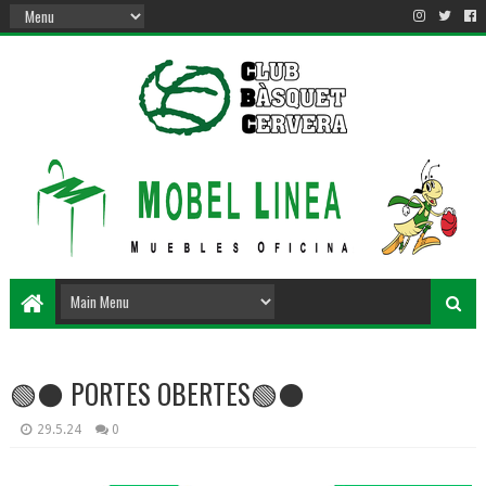
🟢⚫️ PORTES OBERTES🟢⚫️
29.5.24
0