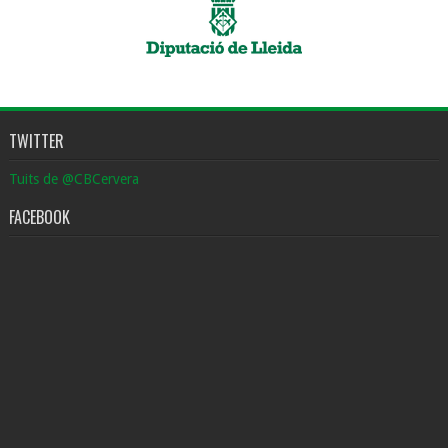
TWITTER
Tuits de @CBCervera
FACEBOOK