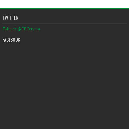
TWITTER
Tuits de @CBCervera
FACEBOOK