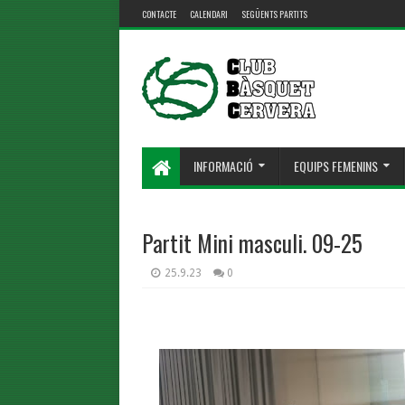
CONTACTE
CALENDARI
SEGÜENTS PARTITS
INFORMACIÓ
EQUIPS FEMENINS
Partit Mini masculi. 09-25
25.9.23
0