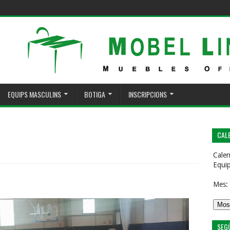
EQUIPS MASCULINS
BOTIGA
INSCRIPCIONS
CALE
Calen
Equi
Mes:
SEG