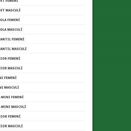
DET FEMENÍ
DET MASCULÍ
COLA FEMENÍ
COLA MASCULÍ
FANTIL FEMENÍ
FANTIL MASCULÍ
NIOR FEMENÍ
NIOR MASCULÍ
NI FEMENÍ
NI MASCULÍ
E-MINI FEMENÍ
E-MINI MASCULÍ
NIOR FEMENÍ
NIOR MASCULÍ