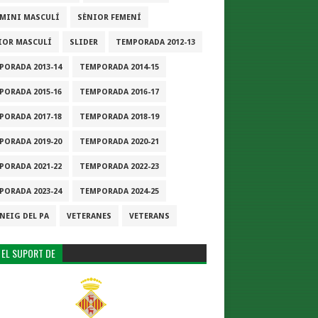
-MINI MASCULÍ
SÈNIOR FEMENÍ
IOR MASCULÍ
SLIDER
TEMPORADA 2012-13
PORADA 2013-14
TEMPORADA 2014-15
PORADA 2015-16
TEMPORADA 2016-17
PORADA 2017-18
TEMPORADA 2018-19
PORADA 2019-20
TEMPORADA 2020-21
PORADA 2021-22
TEMPORADA 2022-23
PORADA 2023-24
TEMPORADA 2024-25
NEIG DEL PA
VETERANES
VETERANS
 EL SUPORT DE