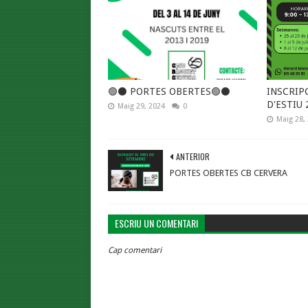
🟢⚫️ PORTES OBERTES🟢⚫️
INSCRIP
D'ESTIU 
Maig 29, 2024
0
Maig 28,
ANTERIOR
PORTES OBERTES CB CERVERA
ESCRIU UN COMENTARI
Cap comentari