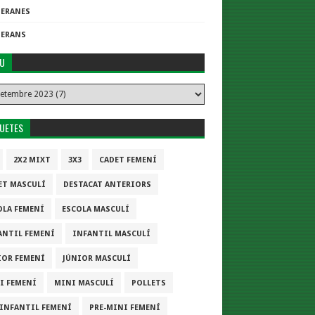
TERANES
TERANS
IU
QUETES
2X2 MIXT
3X3
CADET FEMENÍ
ET MASCULÍ
DESTACAT ANTERIORS
OLA FEMENÍ
ESCOLA MASCULÍ
ANTIL FEMENÍ
INFANTIL MASCULÍ
IOR FEMENÍ
JÚNIOR MASCULÍ
I FEMENÍ
MINI MASCULÍ
POLLETS
-INFANTIL FEMENÍ
PRE-MINI FEMENÍ