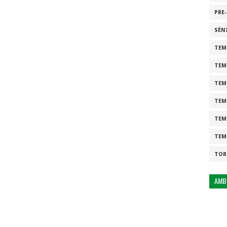
PRE
SÈN
TEM
TEM
TEM
TEM
TEM
TEM
TOR
AMB