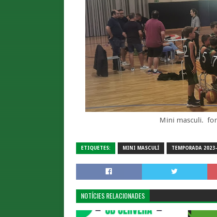
Mini masculi. for
ETIQUETES:
MINI MASCULÍ
TEMPORADA 2023-
NOTÍCIES RELACIONADES