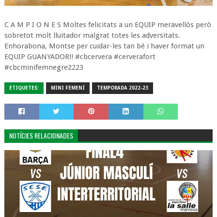
C A M P I O N E S Moltes felicitats a un EQUIP meravellós però
sobretot molt lluitador malgrat totes les adversitats.
Enhorabona, Montse per cuidar-les tan bé i haver format un
EQUIP GUANYADOR!! #cbcervera #cerverafort
#cbcminifemnegre2223
ETIQUETES:
MINI FEMENÍ
TEMPORADA 2022-23
NOTÍCIES RELACIONADES