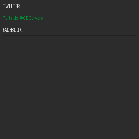
TWITTER
Tuits de @CBCervera
FACEBOOK