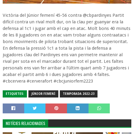
Victòria del Júnior femení 45-56 contra @cbpardinyes Partit
difícil contra un rival molt dur, on la clau per guanyar era la
defensa al 1c1 i jugar amb el cap en atac. Molt bons 40 minuts
de les 8 jugadores on en atac vam trobar alguns contraatacs i
bons moviments de pilota trobant situacions de superioritat.
En defensa la pressió 1c1 a tota la pista i la defensa a
jugadores clau del Pardinyes ens van permetre mantenir al
rival per sota en el marcador durant tot el partit. Les faltes
personals ens van fer arribar a l’últim quart amb 7 jugadores i
acabar el partit amb 6 i dues jugadores amb 4 faltes.
#cbcervera #cerverafort #cbcjuniorfem2223
ETIQUETES:
JÚNIOR FEMENÍ
TEMPORADA 2022-23
NOTÍCIES RELACIONADES