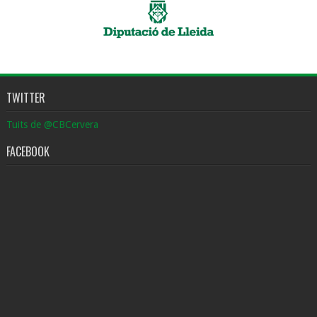
TWITTER
Tuits de @CBCervera
FACEBOOK