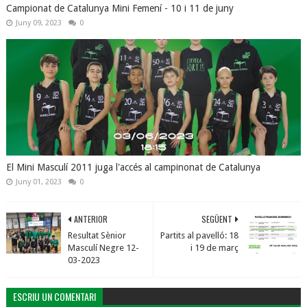
Campionat de Catalunya Mini Femení - 10 i 11 de juny
Juny 09, 2023
0
El Mini Masculí 2011 juga l'accés al campinonat de Catalunya
Juny 01, 2023
0
ANTERIOR
SEGÜENT
Resultat Sènior
Partits al pavelló: 18
Masculí Negre 12-
i 19 de març
03-2023
ESCRIU UN COMENTARI