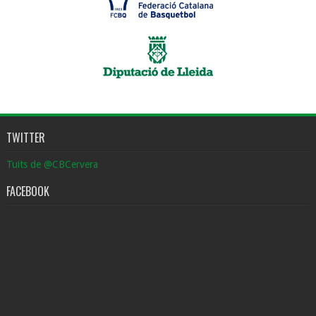
TWITTER
Tuits de @CBCervera
FACEBOOK