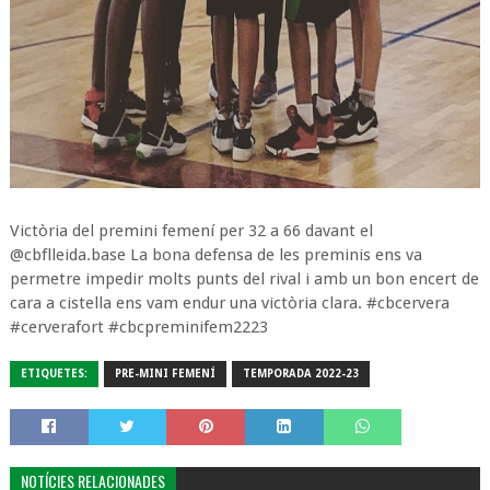
Victòria del premini femení per 32 a 66 davant el
@cbflleida.base La bona defensa de les preminis ens va
permetre impedir molts punts del rival i amb un bon encert de
cara a cistella ens vam endur una victòria clara. #cbcervera
#cerverafort #cbcpreminifem2223
ETIQUETES:
PRE-MINI FEMENÍ
TEMPORADA 2022-23
NOTÍCIES RELACIONADES