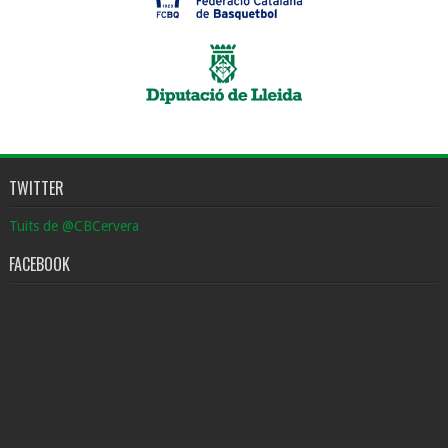
TWITTER
Tuits de @CBCervera
FACEBOOK