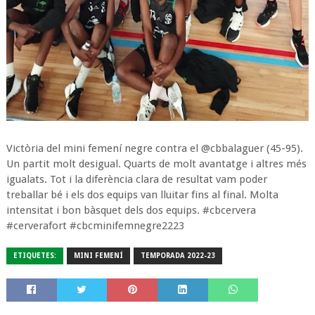
Victòria del mini femení negre contra el @cbbalaguer (45-95).
Un partit molt desigual. Quarts de molt avantatge i altres més
igualats. Tot i la diferència clara de resultat vam poder
treballar bé i els dos equips van lluitar fins al final. Molta
intensitat i bon bàsquet dels dos equips. #cbcervera
#cerverafort #cbcminifemnegre2223
ETIQUETES:
MINI FEMENÍ
TEMPORADA 2022-23