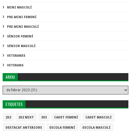
MINI MASCULÍ
PRE-MINI FEMENÍ
PRE-MINI MASCULÍ
SÈNIOR FEMENÍ
SÈNIOR MASCULÍ
VETERANES
VETERANS
ARXIU
ETIQUETES
2X2
2X2 MIXT
3X3
CADET FEMENÍ
CADET MASCULÍ
DESTACAT ANTERIORS
ESCOLA FEMENÍ
ESCOLA MASCULÍ