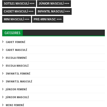
SOTS21 MASCULÍ >>>
JÚNIOR MASCULÍ >>>
CADET MASCULÍ >>>
INFANTIL MASCULÍ >>>
MINI MASCULÍ >>>
PRE-MINI MASC >>>
CATEGORIES
CADET FEMENÍ
CADET MASCULÍ
ESCOLA FEMENÍ
ESCOLA MASCULÍ
INFANTIL FEMENÍ
INFANTIL MASCULÍ
JÚNIOR FEMENÍ
JÚNIOR MASCULÍ
MINI FEMENÍ