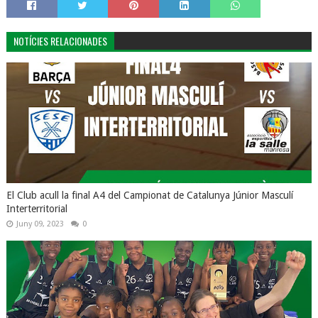
NOTÍCIES RELACIONADES
El Club acull la final A4 del Campionat de Catalunya Júnior Masculí
Interterritorial
Juny 09, 2023
0