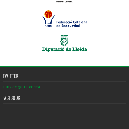
TWITTER
Tuits de @CBCervera
FACEBOOK