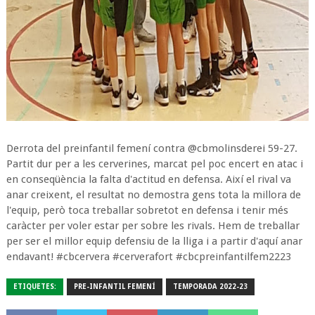
Derrota del preinfantil femení contra @cbmolinsderei 59-27.
Partit dur per a les cerverines, marcat pel poc encert en atac i
en conseqüència la falta d'actitud en defensa. Així el rival va
anar creixent, el resultat no demostra gens tota la millora de
l'equip, però toca treballar sobretot en defensa i tenir més
caràcter per voler estar per sobre les rivals. Hem de treballar
per ser el millor equip defensiu de la lliga i a partir d'aquí anar
endavant! #cbcervera #cerverafort #cbcpreinfantilfem2223
ETIQUETES:
PRE-INFANTIL FEMENÍ
TEMPORADA 2022-23