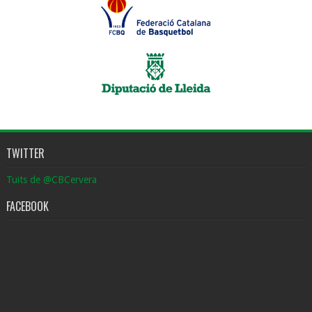
TWITTER
Tuits de @CBCervera
FACEBOOK