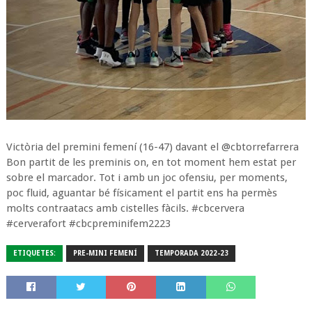
Victòria del premini femení (16-47) davant el @cbtorrefarrera
Bon partit de les preminis on, en tot moment hem estat per
sobre el marcador. Tot i amb un joc ofensiu, per moments,
poc fluid, aguantar bé físicament el partit ens ha permès
molts contraatacs amb cistelles fàcils. #cbcervera
#cerverafort #cbcpreminifem2223
ETIQUETES:
PRE-MINI FEMENÍ
TEMPORADA 2022-23