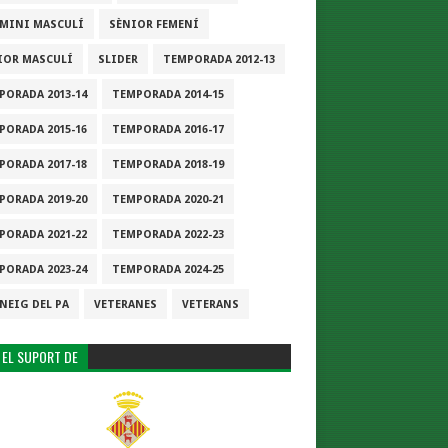
-MINI MASCULÍ
SÈNIOR FEMENÍ
IOR MASCULÍ
SLIDER
TEMPORADA 2012-13
PORADA 2013-14
TEMPORADA 2014-15
PORADA 2015-16
TEMPORADA 2016-17
PORADA 2017-18
TEMPORADA 2018-19
PORADA 2019-20
TEMPORADA 2020-21
PORADA 2021-22
TEMPORADA 2022-23
PORADA 2023-24
TEMPORADA 2024-25
NEIG DEL PA
VETERANES
VETERANS
 EL SUPORT DE