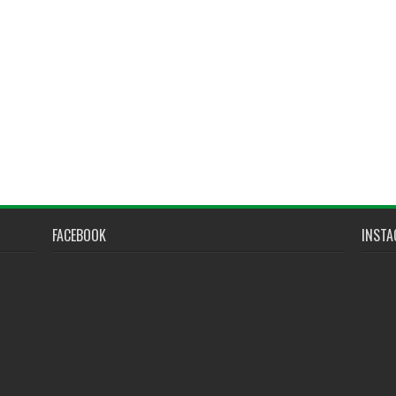
FACEBOOK
INST