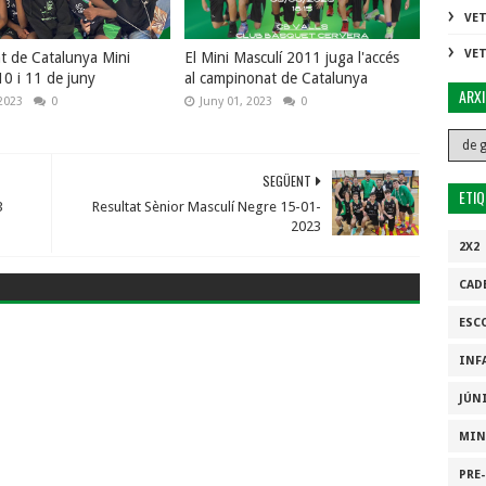
VE
VE
 de Catalunya Mini
El Mini Masculí 2011 juga l'accés
10 i 11 de juny
al campinonat de Catalunya
ARX
2023
0
Juny 01, 2023
0
SEGÜENT
ETI
3
Resultat Sènior Masculí Negre 15-01-
2023
2X2
CAD
ESC
INF
JÚN
MIN
PRE