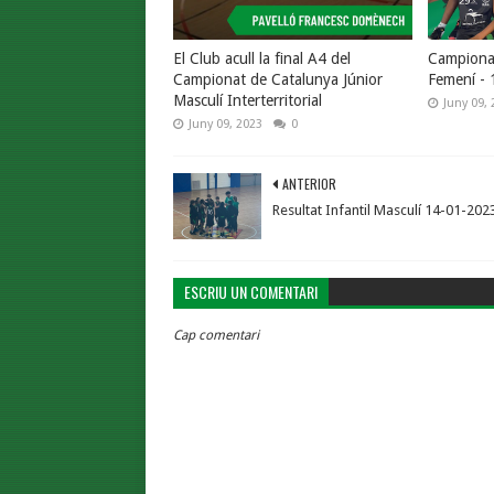
El Club acull la final A4 del
Campionat
Campionat de Catalunya Júnior
Femení - 
Masculí Interterritorial
Juny 09, 
Juny 09, 2023
0
ANTERIOR
Resultat Infantil Masculí 14-01-202
ESCRIU UN COMENTARI
Cap comentari