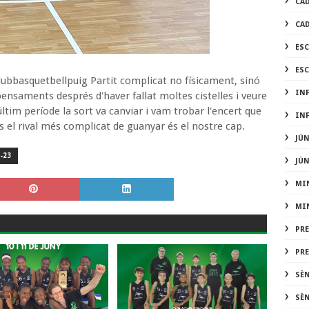
CA
CA
ES
ES
lubbasquetbellpuig Partit complicat no físicament, sinó
IN
pensaments després d'haver fallat moltes cistelles i veure
'últim període la sort va canviar i vam trobar l'encert que
IN
s el rival més complicat de guanyar és el nostre cap.
JÚ
-23
JÚ
MI
MI
PR
PR
SÈ
SÈ