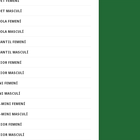
DET FEMENÍ
DET MASCULÍ
COLA FEMENÍ
COLA MASCULÍ
FANTIL FEMENÍ
FANTIL MASCULÍ
NIOR FEMENÍ
NIOR MASCULÍ
NI FEMENÍ
NI MASCULÍ
E-MINI FEMENÍ
E-MINI MASCULÍ
NIOR FEMENÍ
NIOR MASCULÍ