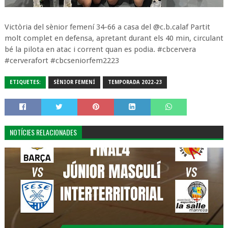
Victòria del sènior femení 34-66 a casa del @c.b.calaf Partit
molt complet en defensa, apretant durant els 40 min, circulant
bé la pilota en atac i corrent quan es podia. #cbcervera
#cerverafort #cbcseniorfem2223
ETIQUETES:
SÈNIOR FEMENÍ
TEMPORADA 2022-23
NOTÍCIES RELACIONADES