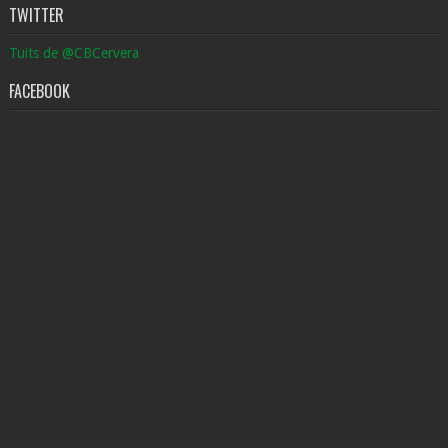
TWITTER
Tuits de @CBCervera
FACEBOOK