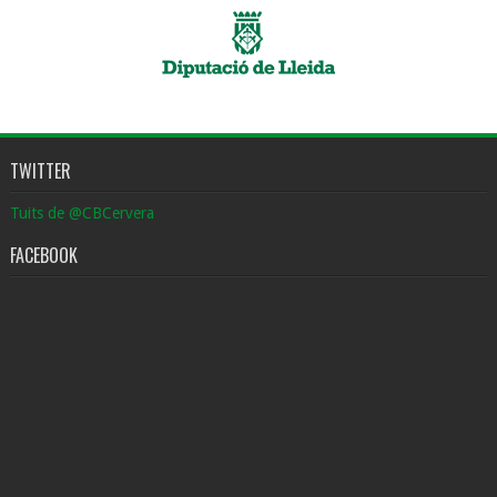
TWITTER
Tuits de @CBCervera
FACEBOOK