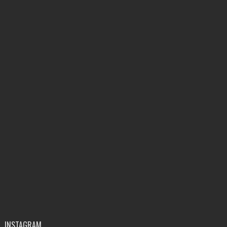
INSTAGRAM