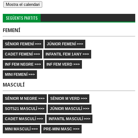
SEGÜENTS PARTITS
FEMENÍ
SÈNIOR FEMENÍ >>>
JÚNIOR FEMENÍ >>>
CADET FEMENÍ >>>
INFANTIL FEM 1ANY >>>
INF FEM NEGRE >>>
INF FEM VERD >>>
MINI FEMENÍ >>>
MASCULÍ
SÈNIOR M NEGRE >>>
SÈNIOR M VERD >>>
SOTS21 MASCULÍ >>>
JÚNIOR MASCULÍ >>>
CADET MASCULÍ >>>
INFANTIL MASCULÍ >>>
MINI MASCULÍ >>>
PRE-MINI MASC >>>