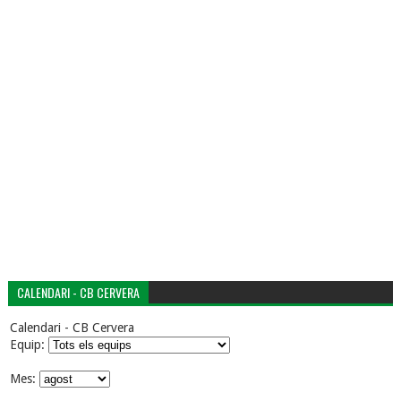
CALENDARI - CB CERVERA
Calendari - CB Cervera
Equip:
Mes: