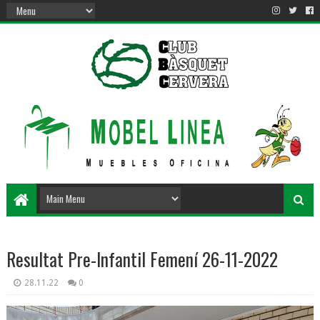
Resultat Pre-Infantil Femení 26-11-2022
28.11.22
0