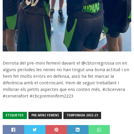
Derrota del pre-mini femení davant el @cbtorregrossa on en
alguns períodes les nenes no han tingut una bona actitud i on
hem fet molts errors en defensa, això ha fet marcar la
diferència amb el contrincant. Hem de seguir treballant i
millorar els petits aspectes que ens costen més. #cbcervera
#cerverafort #cbcpreminifem2223
ETIQUETES:
PRE-MINI FEMENÍ
TEMPORADA 2022-23