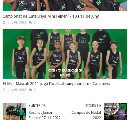
Campionat de Catalunya Mini Femení - 10 i 11 de juny
Juny 09, 2023
0
El Mini Masculí 2011 juga l'accés al campinonat de Catalunya
Juny 01, 2023
0
ANTERIOR
SEGÜENT
Resultat Júnior
Campus de Nadal
Femení 27-11-2022
2022