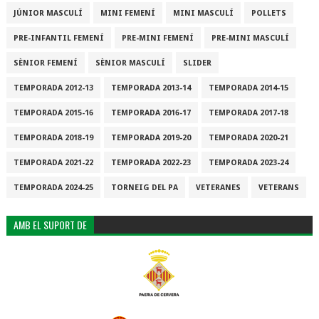
JÚNIOR MASCULÍ
MINI FEMENÍ
MINI MASCULÍ
POLLETS
PRE-INFANTIL FEMENÍ
PRE-MINI FEMENÍ
PRE-MINI MASCULÍ
SÈNIOR FEMENÍ
SÈNIOR MASCULÍ
SLIDER
TEMPORADA 2012-13
TEMPORADA 2013-14
TEMPORADA 2014-15
TEMPORADA 2015-16
TEMPORADA 2016-17
TEMPORADA 2017-18
TEMPORADA 2018-19
TEMPORADA 2019-20
TEMPORADA 2020-21
TEMPORADA 2021-22
TEMPORADA 2022-23
TEMPORADA 2023-24
TEMPORADA 2024-25
TORNEIG DEL PA
VETERANES
VETERANS
AMB EL SUPORT DE