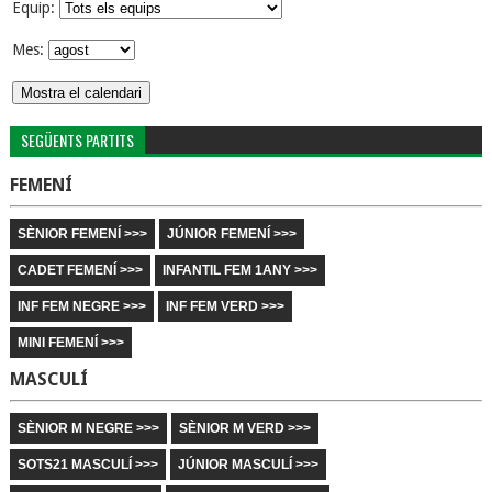
Equip:
Mes:
SEGÜENTS PARTITS
FEMENÍ
SÈNIOR FEMENÍ >>>
JÚNIOR FEMENÍ >>>
CADET FEMENÍ >>>
INFANTIL FEM 1ANY >>>
INF FEM NEGRE >>>
INF FEM VERD >>>
MINI FEMENÍ >>>
MASCULÍ
SÈNIOR M NEGRE >>>
SÈNIOR M VERD >>>
SOTS21 MASCULÍ >>>
JÚNIOR MASCULÍ >>>