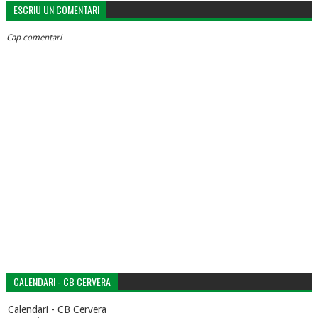
ESCRIU UN COMENTARI
Cap comentari
CALENDARI - CB CERVERA
Calendari - CB Cervera