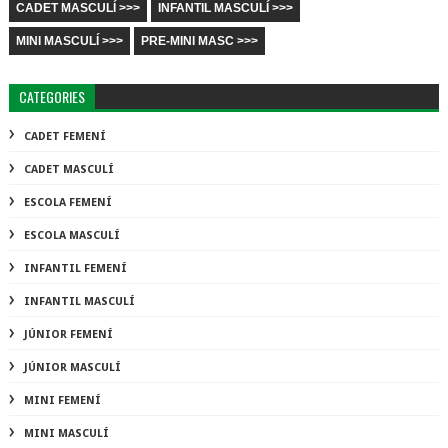
CADET MASCULÍ >>>
INFANTIL MASCULÍ >>>
MINI MASCULÍ >>>
PRE-MINI MASC >>>
CATEGORIES
CADET FEMENÍ
CADET MASCULÍ
ESCOLA FEMENÍ
ESCOLA MASCULÍ
INFANTIL FEMENÍ
INFANTIL MASCULÍ
JÚNIOR FEMENÍ
JÚNIOR MASCULÍ
MINI FEMENÍ
MINI MASCULÍ