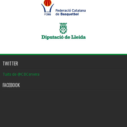
TWITTER
Tuits de @CBCervera
FACEBOOK