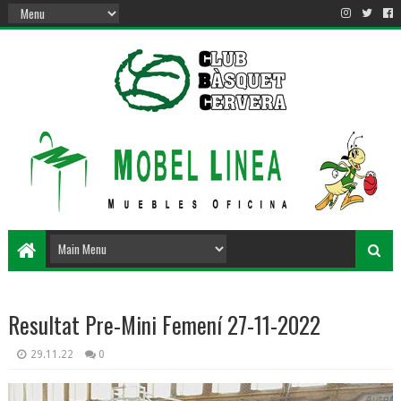
Resultat Pre-Mini Femení 27-11-2022
29.11.22
0