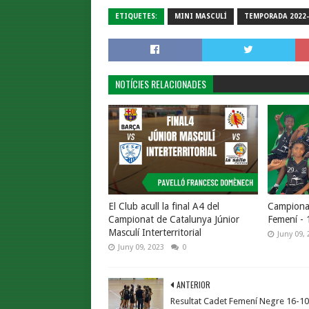
ETIQUETES:
MINI MASCULÍ
TEMPORADA 2022-
NOTÍCIES RELACIONADES
El Club acull la final A4 del
Campionat
Campionat de Catalunya Júnior
Femení - 
Masculí Interterritorial
Juny 09, 
Juny 09, 2023
0
ANTERIOR
Resultat Cadet Femení Negre 16-1