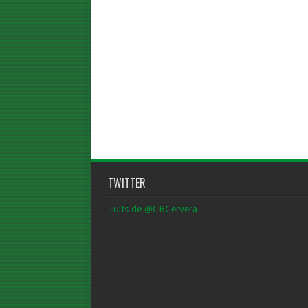
TWITTER
Tuits de @CBCervera