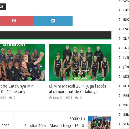
CA
23
CA
ES
ES
IN
IN
JÚ
JÚ
MI
 de Catalunya Mini
El Mini Masculí 2011 juga l'accés
MI
10 i 11 de juny
al campinonat de Catalunya
PR
2023
0
Juny 01, 2023
0
PR
SÈ
SEGÜENT
SÈ
0-2022
Resultat Sènior Masculí Negre 16-10-