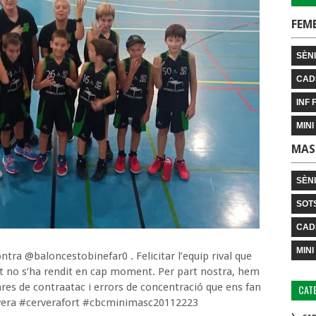
FEM
SÈNI
CAD
INF 
MINI
MAS
SÈN
SOT
CAD
MINI
ntra @baloncestobinefar0 . Felicitar l’equip rival que
tit no s’ha rendit en cap moment. Per part nostra, hem
ares de contraatac i errors de concentració que ens fan
CAT
cervera #cerverafort #cbcminimasc20112223