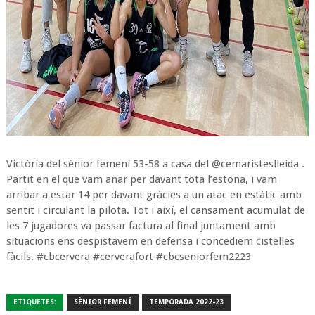
Victòria del sènior femení 53-58 a casa del @cemaristeslleida .
Partit en el que vam anar per davant tota l’estona, i vam
arribar a estar 14 per davant gràcies a un atac en estàtic amb
sentit i circulant la pilota. Tot i així, el cansament acumulat de
les 7 jugadores va passar factura al final juntament amb
situacions ens despistavem en defensa i concediem cistelles
fàcils. #cbcervera #cerverafort #cbcseniorfem2223
ETIQUETES:
SÈNIOR FEMENÍ
TEMPORADA 2022-23