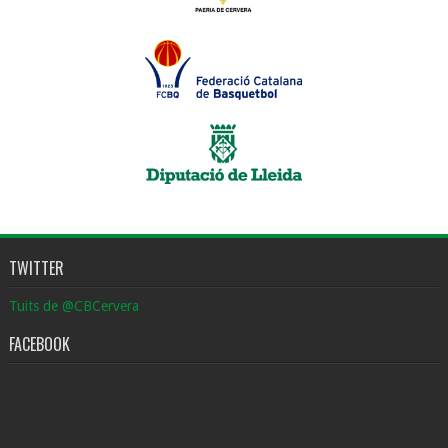
TWITTER
Tuits de @CBCervera
FACEBOOK