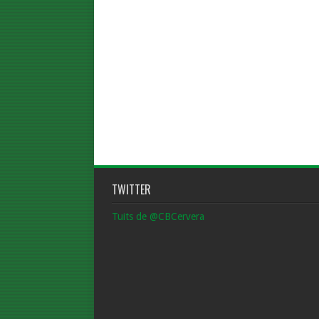
TWITTER
Tuits de @CBCervera