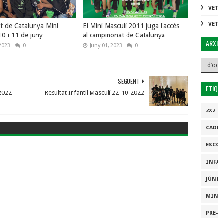
VE
VE
 de Catalunya Mini
El Mini Masculí 2011 juga l'accés
10 i 11 de juny
al campinonat de Catalunya
ARX
2023
0
Juny 01, 2023
0
SEGÜENT
ETI
2022
Resultat Infantil Masculí 22-10-2022
2X2
CAD
ESC
INF
JÚN
MIN
PRE