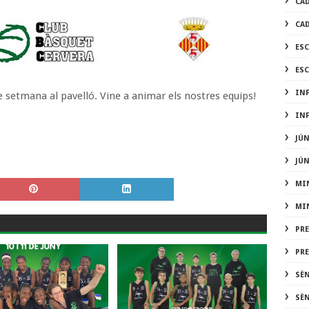
CA
CA
ES
ES
IN
e setmana al pavelló. Vine a animar els nostres equips!
IN
JÚ
JÚ
MI
MI
PR
PR
SÈ
SÈ