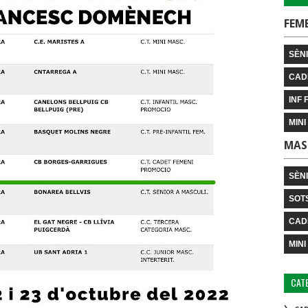
FEM
SÈNI
CAD
INF 
MINI
MAS
SÈN
SOT
CAD
MINI
CAT