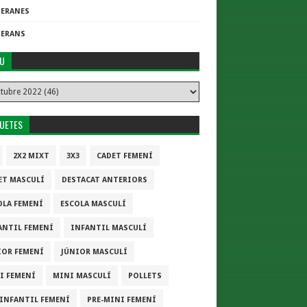
TERANES
TERANS
IU
QUETES
2X2 MIXT
3X3
CADET FEMENÍ
ET MASCULÍ
DESTACAT ANTERIORS
OLA FEMENÍ
ESCOLA MASCULÍ
ANTIL FEMENÍ
INFANTIL MASCULÍ
IOR FEMENÍ
JÚNIOR MASCULÍ
I FEMENÍ
MINI MASCULÍ
POLLETS
-INFANTIL FEMENÍ
PRE-MINI FEMENÍ