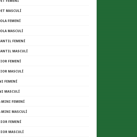
DET FEMENÍ
DET MASCULÍ
COLA FEMENÍ
COLA MASCULÍ
FANTIL FEMENÍ
FANTIL MASCULÍ
NIOR FEMENÍ
NIOR MASCULÍ
NI FEMENÍ
NI MASCULÍ
E-MINI FEMENÍ
E-MINI MASCULÍ
NIOR FEMENÍ
NIOR MASCULÍ