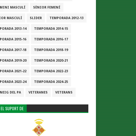
-MINI MASCULÍ
SÈNIOR FEMENÍ
IOR MASCULÍ
SLIDER
TEMPORADA 2012-13
PORADA 2013-14
TEMPORADA 2014-15
PORADA 2015-16
TEMPORADA 2016-17
PORADA 2017-18
TEMPORADA 2018-19
PORADA 2019-20
TEMPORADA 2020-21
PORADA 2021-22
TEMPORADA 2022-23
PORADA 2023-24
TEMPORADA 2024-25
NEIG DEL PA
VETERANES
VETERANS
 EL SUPORT DE