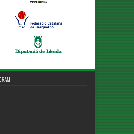
AGRAM