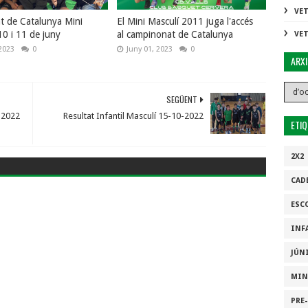
VE
 de Catalunya Mini
El Mini Masculí 2011 juga l'accés
10 i 11 de juny
al campinonat de Catalunya
VE
2023
0
Juny 01, 2023
0
ARX
SEGÜENT
-2022
Resultat Infantil Masculí 15-10-2022
ETI
2X2
CAD
ESC
INF
JÚN
MIN
PRE