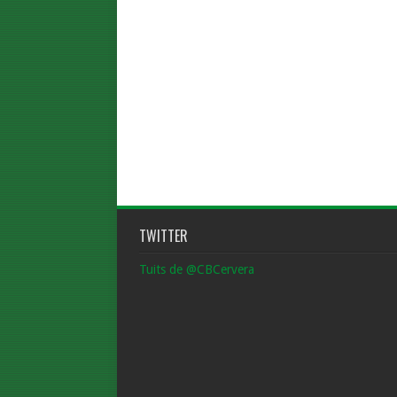
TWITTER
Tuits de @CBCervera