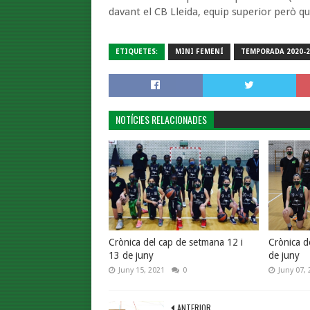
davant el CB Lleida, equip superior però que
ETIQUETES:
MINI FEMENÍ
TEMPORADA 2020-2
NOTÍCIES RELACIONADES
Crònica del cap de setmana 12 i
Crònica d
13 de juny
de juny
Juny 15, 2021
0
Juny 07, 
ANTERIOR