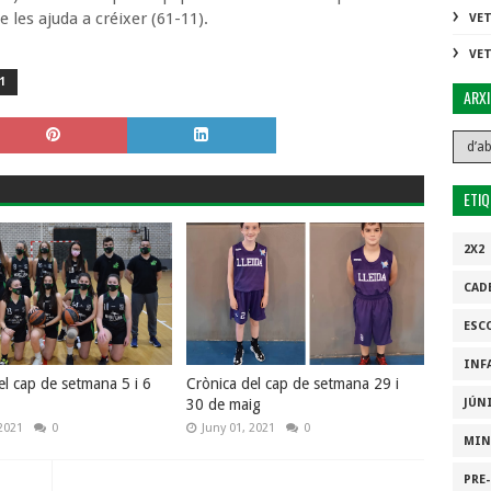
 les ajuda a créixer (61-11).
VE
VE
1
ARX
ETI
2X2
CAD
ESC
INF
el cap de setmana 5 i 6
Crònica del cap de setmana 29 i
30 de maig
JÚN
2021
0
Juny 01, 2021
0
MIN
PRE