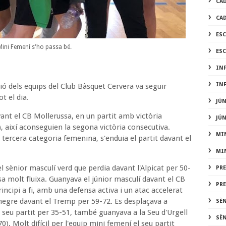
CA
CA
ES
Mini Femení s'ho passa bé.
ES
IN
IN
ó dels equips del Club Bàsquet Cervera va seguir
t el dia.
JÚ
ant el CB Mollerussa, en un partit amb victòria
JÚ
, així aconseguien la segona victòria consecutiva.
MI
 tercera categoria femenina, s'enduia el partit davant el
MI
el sènior masculí verd que perdia davant l'Alpicat per 50-
PR
 molt fluixa. Guanyava el júnior masculí davant el CB
PR
incipi a fi, amb una defensa activa i un atac accelerat
 negre davant el Tremp per 59-72. Es desplaçava a
SÈ
seu partit per 35-51, també guanyava a la Seu d'Urgell
SÈ
0). Molt difícil per l'equip mini femení el seu partit