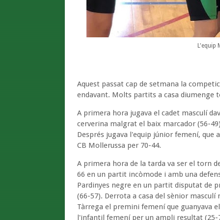
L'equip 
Aquest passat cap de setmana la competici
endavant. Molts partits a casa diumenge to
A primera hora jugava el cadet masculí dav
cerverina malgrat el baix marcador (56-49)
Després jugava l'equip júnior femení, que a
CB Mollerussa per 70-44.
A primera hora de la tarda va ser el torn d
66 en un partit incòmode i amb una defensa
Pardinyes negre en un partit disputat de pr
(66-57). Derrota a casa del sènior masculí
Tàrrega el premini femení que guanyava el 
l'infantil femení per un ampli resultat (25-7