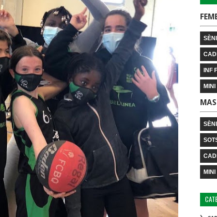
FEM
SÈNI
CAD
INF 
MINI
MAS
SÈN
SOT
CAD
MINI
CAT