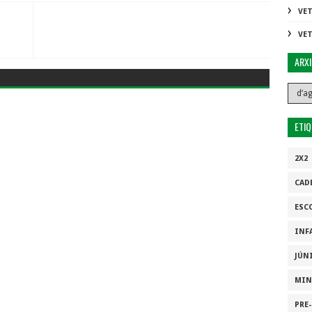
VE
VE
ARX
ETI
2X2
CAD
ESC
INF
JÚN
MIN
PRE