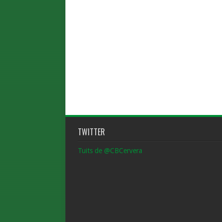
TWITTER
Tuits de @CBCervera