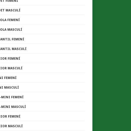
DET FEMENÍ
DET MASCULÍ
COLA FEMENÍ
COLA MASCULÍ
FANTIL FEMENÍ
FANTIL MASCULÍ
NIOR FEMENÍ
NIOR MASCULÍ
NI FEMENÍ
NI MASCULÍ
E-MINI FEMENÍ
E-MINI MASCULÍ
NIOR FEMENÍ
NIOR MASCULÍ