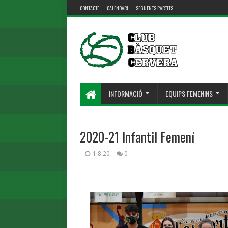
CONTACTE
CALENDARI
SEGÜENTS PARTITS
INFORMACIÓ
EQUIPS FEMENINS
2020-21 Infantil Femení
1.8.20
0