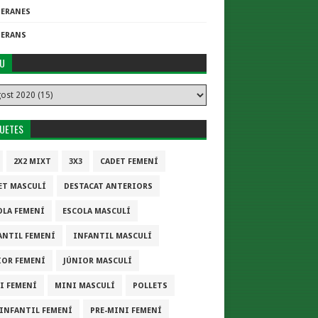
TERANES
TERANS
IU
QUETES
2X2 MIXT
3X3
CADET FEMENÍ
ET MASCULÍ
DESTACAT ANTERIORS
OLA FEMENÍ
ESCOLA MASCULÍ
ANTIL FEMENÍ
INFANTIL MASCULÍ
IOR FEMENÍ
JÚNIOR MASCULÍ
I FEMENÍ
MINI MASCULÍ
POLLETS
-INFANTIL FEMENÍ
PRE-MINI FEMENÍ