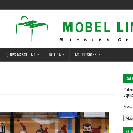
EQUIPS MASCULINS
BOTIGA
INSCRIPCIONS
CALE
Calen
Equi
Mes:
SEG