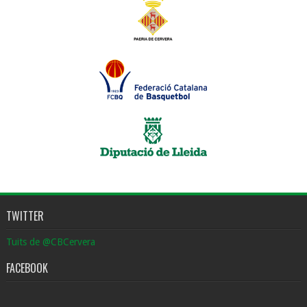
TWITTER
Tuits de @CBCervera
FACEBOOK