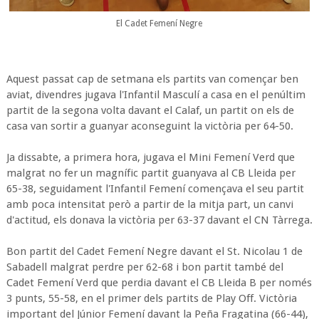
El Cadet Femení Negre
Aquest passat cap de setmana els partits van començar ben
aviat, divendres jugava l'Infantil Masculí a casa en el penúltim
partit de la segona volta davant el Calaf, un partit on els de
casa van sortir a guanyar aconseguint la victòria per 64-50.
Ja dissabte, a primera hora, jugava el Mini Femení Verd que
malgrat no fer un magnífic partit guanyava al CB Lleida per
65-38, seguidament l'Infantil Femení començava el seu partit
amb poca intensitat però a partir de la mitja part, un canvi
d'actitud, els donava la victòria per 63-37 davant el CN Tàrrega.
Bon partit del Cadet Femení Negre davant el St. Nicolau 1 de
Sabadell malgrat perdre per 62-68 i bon partit també del
Cadet Femení Verd que perdia davant el CB Lleida B per només
3 punts, 55-58, en el primer dels partits de Play Off. Victòria
important del Júnior Femení davant la Peña Fragatina (66-44),