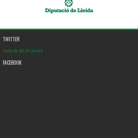
TWITTER
Tuits de @CBCervera
FACEBOOK