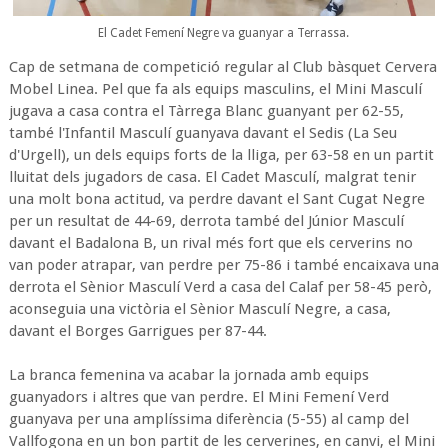
El Cadet Femení Negre va guanyar a Terrassa.
Cap de setmana de competició regular al Club bàsquet Cervera
Mobel Linea. Pel que fa als equips masculins, el Mini Masculí
jugava a casa contra el Tàrrega Blanc guanyant per 62-55,
també l'Infantil Masculí guanyava davant el Sedis (La Seu
d'Urgell), un dels equips forts de la lliga, per 63-58 en un partit
lluitat dels jugadors de casa. El Cadet Masculí, malgrat tenir
una molt bona actitud, va perdre davant el Sant Cugat Negre
per un resultat de 44-69, derrota també del Júnior Masculí
davant el Badalona B, un rival més fort que els cerverins no
van poder atrapar, van perdre per 75-86 i també encaixava una
derrota el Sènior Masculí Verd a casa del Calaf per 58-45 però,
aconseguia una victòria el Sènior Masculí Negre, a casa,
davant el Borges Garrigues per 87-44.
La branca femenina va acabar la jornada amb equips
guanyadors i altres que van perdre. El Mini Femení Verd
guanyava per una amplíssima diferència (5-55) al camp del
Vallfogona en un bon partit de les cerverines, en canvi, el Mini