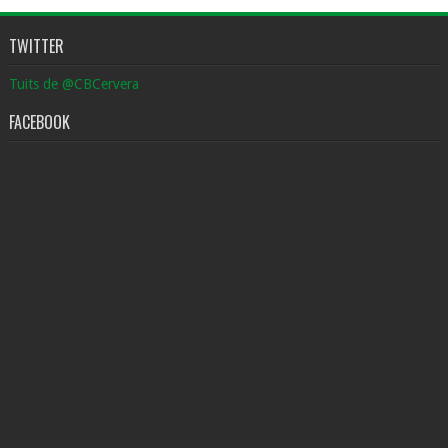
TWITTER
Tuits de @CBCervera
FACEBOOK