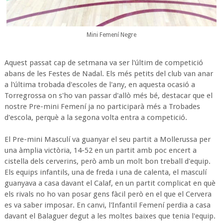
Mini Femení Negre
Aquest passat cap de setmana va ser l'últim de competició
abans de les Festes de Nadal. Els més petits del club van anar
a l'última trobada d'escoles de l'any, en aquesta ocasió a
Torregrossa on s'ho van passar d'allò més bé, destacar que el
nostre Pre-mini Femení ja no participarà més a Trobades
d'escola, perquè a la segona volta entra a competició.
El Pre-mini Masculí va guanyar el seu partit a Mollerussa per
una àmplia victòria, 14-52 en un partit amb poc encert a
cistella dels cerverins, però amb un molt bon treball d'equip.
Els equips infantils, una de freda i una de calenta, el masculí
guanyava a casa davant el Calaf, en un partit complicat en què
els rivals no ho van posar gens fàcil però en el que el Cervera
es va saber imposar. En canvi, l'Infantil Femení perdia a casa
davant el Balaguer degut a les moltes baixes que tenia l'equip.