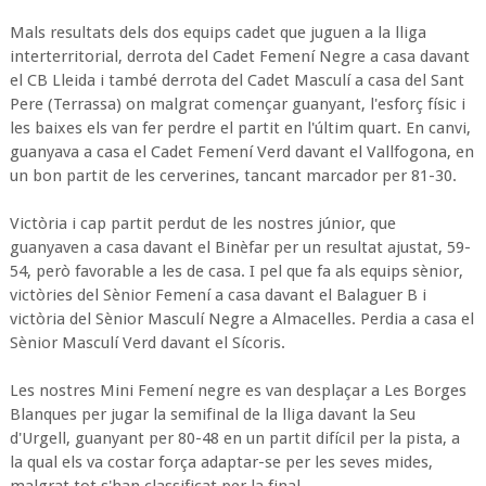
Mals resultats dels dos equips cadet que juguen a la lliga
interterritorial, derrota del Cadet Femení Negre a casa davant
el CB Lleida i també derrota del Cadet Masculí a casa del Sant
Pere (Terrassa) on malgrat començar guanyant, l'esforç físic i
les baixes els van fer perdre el partit en l'últim quart. En canvi,
guanyava a casa el Cadet Femení Verd davant el Vallfogona, en
un bon partit de les cerverines, tancant marcador per 81-30.
Victòria i cap partit perdut de les nostres júnior, que
guanyaven a casa davant el Binèfar per un resultat ajustat, 59-
54, però favorable a les de casa. I pel que fa als equips sènior,
victòries del Sènior Femení a casa davant el Balaguer B i
victòria del Sènior Masculí Negre a Almacelles. Perdia a casa el
Sènior Masculí Verd davant el Sícoris.
Les nostres Mini Femení negre es van desplaçar a Les Borges
Blanques per jugar la semifinal de la lliga davant la Seu
d'Urgell, guanyant per 80-48 en un partit difícil per la pista, a
la qual els va costar força adaptar-se per les seves mides,
malgrat tot s'han classificat per la final.