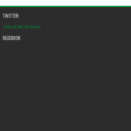
TWITTER
Tuits de @CBCervera
FACEBOOK