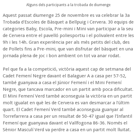
Alguns dels participants a la trobada de diumenge
Aquest passat diumenge 25 de novembre es va celebrar la 3a
Trobada d'Escoles de Bàsquet a Bellpuig i Cervera. 30 equips de
categories Baby, Escola, Pre-mini i Mini van participar a la seu
de Cervera entre el pavelló poliesportiu i el polivalent entre les
9h i les 14h. Gran experiència per als més petits del club, des
de Pollets fins a Pre-mini, que van disfrutar del bàsquet en una
jornada plena de joc i bon ambient on tot va anar rodat.
Pel que fa a la competició, victòria aquest cap de setmana del
Cadet Femení Negre davant el Balaguer A a casa per 57-52,
també guanyava a casa el Júnior Femení i el Mini Femení
Negre, que tancava marcador en un partit amb poca dificultat.
El Mini Femení Verd també aconseguia la victòria en un partit
molt igualat en què les de Cervera es van desmarcar a l'últim
quart. El Cadet Femení Verd també aconseguia guanyar al
Torrefarrera a casa per un resultat de 50-47 igual que l'Infantil
Femení que guanyava davant el Vallfogona 86-36. Només el
Sènior Masculí Verd va perdre a casa en un partit molt lluitat.