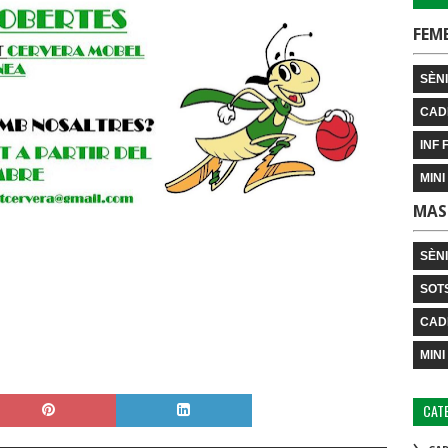
FEM
SÈNI
CAD
INF 
MINI
MAS
SÈN
SOT
CAD
MINI
CAT