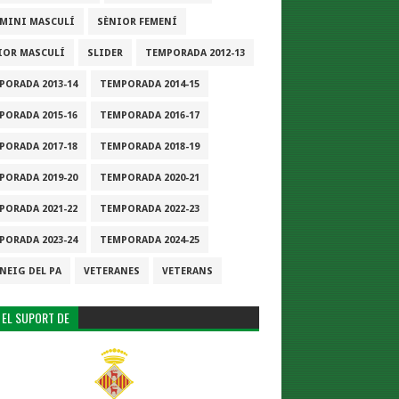
-MINI MASCULÍ
SÈNIOR FEMENÍ
IOR MASCULÍ
SLIDER
TEMPORADA 2012-13
PORADA 2013-14
TEMPORADA 2014-15
PORADA 2015-16
TEMPORADA 2016-17
PORADA 2017-18
TEMPORADA 2018-19
PORADA 2019-20
TEMPORADA 2020-21
PORADA 2021-22
TEMPORADA 2022-23
PORADA 2023-24
TEMPORADA 2024-25
NEIG DEL PA
VETERANES
VETERANS
 EL SUPORT DE