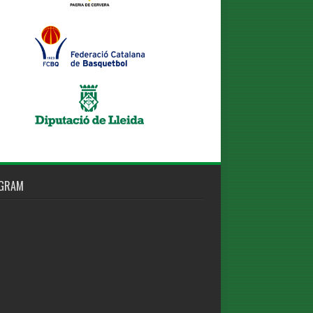
AGRAM