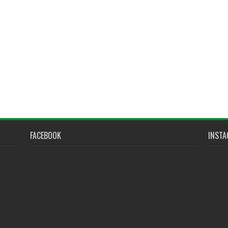
FACEBOOK
INST