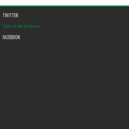
TWITTER
Tuits de @CBCervera
FACEBOOK