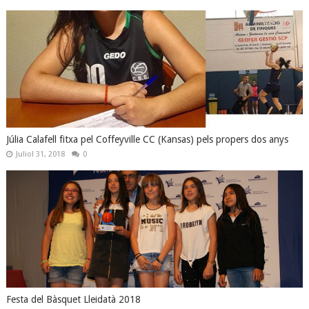
Júlia Calafell fitxa pel Coffeyville CC (Kansas) pels propers dos anys
Juliol 31, 2018
0
Festa del Bàsquet Lleidatà 2018