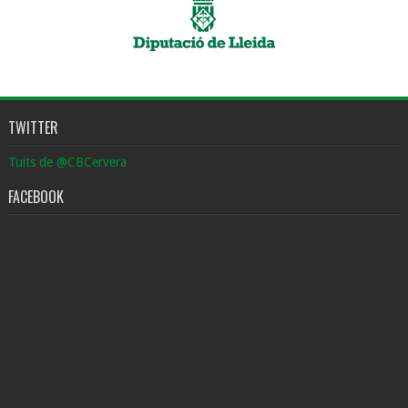
TWITTER
Tuits de @CBCervera
FACEBOOK