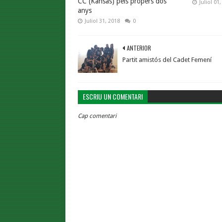
CC (Kansas) pels propers dos
Juliol 01
anys
Juliol 31, 2018
0
ANTERIOR
Partit amistós del Cadet Femení
ESCRIU UN COMENTARI
Cap comentari