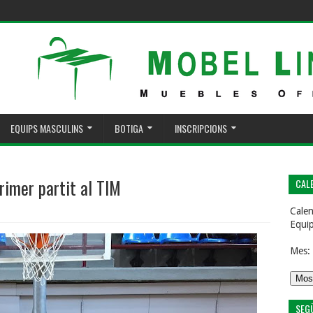
EQUIPS MASCULINS
BOTIGA
INSCRIPCIONS
rimer partit al TIM
CALE
Calen
Equi
Mes:
SEG