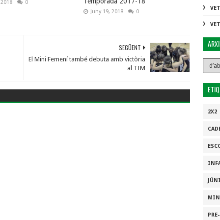
Temporada 2017-18
, 2018
0
VE
Juny 19, 2018
0
VE
ARX
SEGÜENT
El Mini Femení també debuta amb victòria
al TIM
ETI
2X2
CAD
ESC
INF
JÚN
MIN
PRE