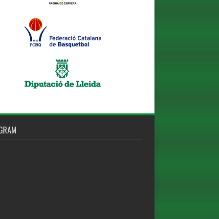
AGRAM