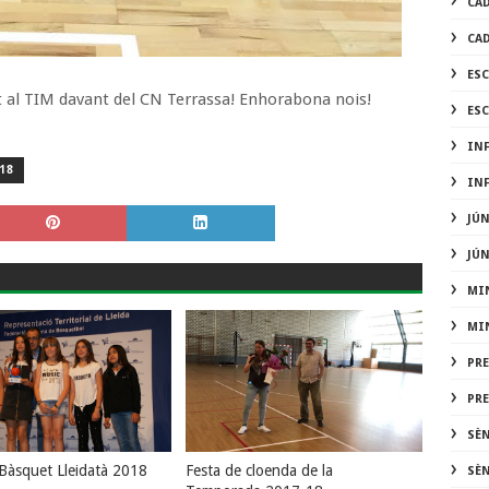
CA
CA
ES
it al TIM davant del CN Terrassa! Enhorabona nois!
ES
IN
18
IN
JÚ
JÚ
MI
MI
PR
PR
SÈ
 Bàsquet Lleidatà 2018
Festa de cloenda de la
SÈ