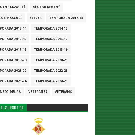
-MINI MASCULÍ
SÈNIOR FEMENÍ
IOR MASCULÍ
SLIDER
TEMPORADA 2012-13
PORADA 2013-14
TEMPORADA 2014-15
PORADA 2015-16
TEMPORADA 2016-17
PORADA 2017-18
TEMPORADA 2018-19
PORADA 2019-20
TEMPORADA 2020-21
PORADA 2021-22
TEMPORADA 2022-23
PORADA 2023-24
TEMPORADA 2024-25
NEIG DEL PA
VETERANES
VETERANS
 EL SUPORT DE