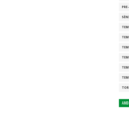
PRE
SÈN
TEM
TEM
TEM
TEM
TEM
TEM
TOR
AMB