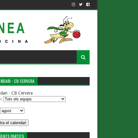
NDARI - CB CERVERA
dari - CB Cervera
p:
ÜENTS PARTITS