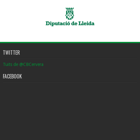
TWITTER
Tuits de @CBCervera
FACEBOOK