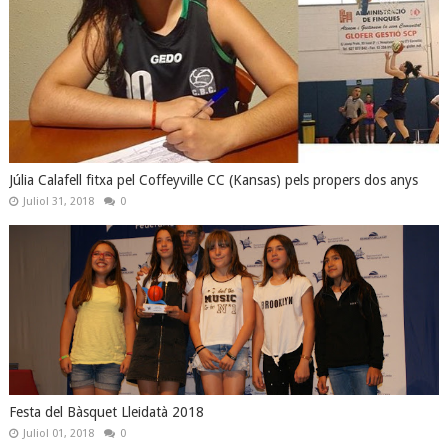
Júlia Calafell fitxa pel Coffeyville CC (Kansas) pels propers dos anys
Juliol 31, 2018
0
Festa del Bàsquet Lleidatà 2018
Juliol 01, 2018
0